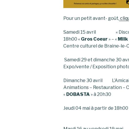
Pour un petit avant- goût,
cliq
Samedi 15 avril « Discover
18h00 «
Gros Coeur
» – «
Milk
Centre culturel de Braine-le
Samedi 29 et dimanche 30 av
Expo/vente / Exposition photo
Dimanche 30 avril L’Amicale f
Animations – Restauration – C
«
DOBASTA
» à 20h3
Jeudi 04 mai à partir de 1
Mardi 16 au vendredi 19 mai