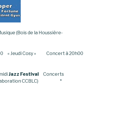
usique (Bois de la Houssière-
 18h00 « Jeudi Cosy » Concert à 20h00
midi
Jazz Festival
Concerts
– Collaboration CCBLC) *