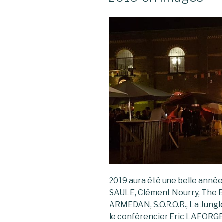
2019 aura été une belle année
SAULE, Clément Nourry, The B
ARMEDAN, S.O.R.O.R., La Jungl
le conférencier Eric LAFORGE,