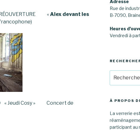
Adresse
Rue de industri
0h00 RÉOUVERTURE «
Alex devant les
B-7090, Brai
 francophone)
Heures d’ouv
Vendredi à part
RECHERCHE
Recherche
pour
:
À PROPOS D
9h00 « Jeudi Cosy » Concert de
La verrerie est
réaménagement
participant au 