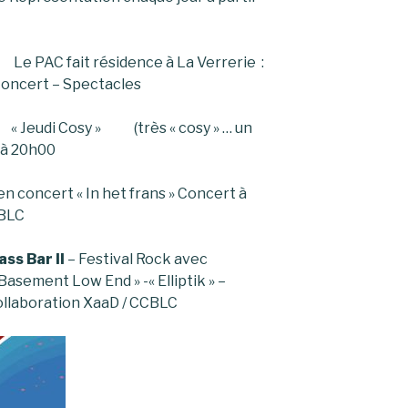
Le PAC fait résidence à La Verrerie :
Concert – Spectacles
00 « Jeudi Cosy » (très « cosy » … un
 à 20h00
en concert « In het frans » Concert à
CBLC
ass Bar II
– Festival Rock avec
 Basement Low End » -« Elliptik » –
ollaboration XaaD / CCBLC