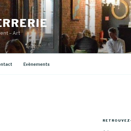
ERRERIE
vent – Art
ntact
Evènements
E
RETROUVEZ