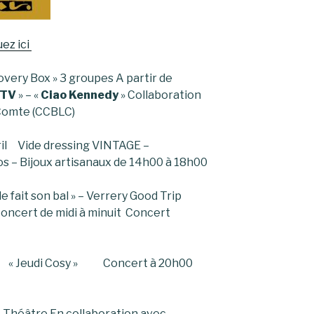
uez ici
y Box » 3 groupes A partir de
 TV
» – «
Ciao Kennedy
» Collaboration
-Comte (CCBLC)
ril Vide dressing VINTAGE –
s – Bijoux artisanaux de 14h00 à 18h00
ait son bal » – Verrery Good Trip
oncert de midi à minuit Concert
0
8h00 « Jeudi Cosy » Concert à 20h00
 Théâtre En collaboration avec