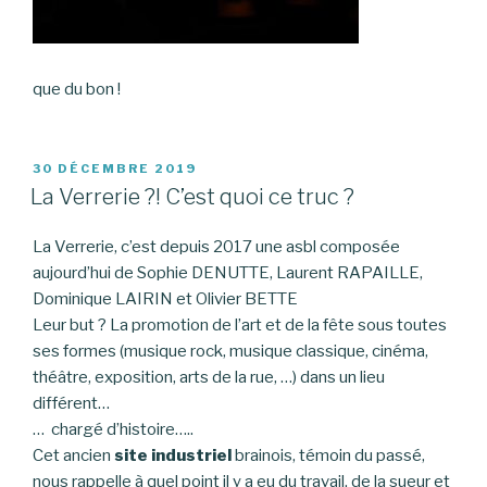
que du bon !
PUBLIÉ
30 DÉCEMBRE 2019
LE
La Verrerie ?! C’est quoi ce truc ?
La Verrerie, c’est depuis 2017 une asbl composée
aujourd’hui de Sophie DENUTTE, Laurent RAPAILLE,
Dominique LAIRIN et Olivier BETTE
Leur but ? La promotion de l’art et de la fête sous toutes
ses formes (musique rock, musique classique, cinéma,
théâtre, exposition, arts de la rue, …) dans un lieu
différent…
… chargé d’histoire…..
Cet ancien
site industriel
brainois, témoin du passé,
nous rappelle à quel point il y a eu du travail, de la sueur et