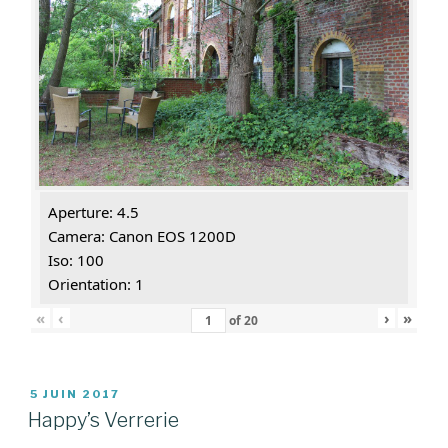
Aperture: 4.5
Camera: Canon EOS 1200D
Iso: 100
Orientation: 1
«
‹
›
»
of
20
PUBLIÉ
5 JUIN 2017
LE
Happy’s Verrerie