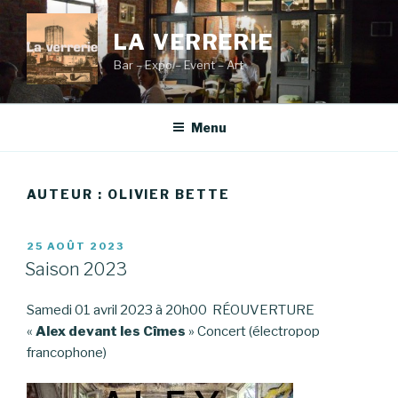
Aller
au
LA VERRERIE
contenu
Bar – Expo – Event – Art
principal
Menu
AUTEUR :
OLIVIER BETTE
PUBLIÉ
25 AOÛT 2023
LE
Saison 2023
Samedi 01 avril 2023 à 20h00 RÉOUVERTURE
«
Alex devant les Cîmes
» Concert (électropop
francophone)