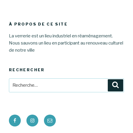
À PROPOS DE CE SITE
La verrerie est un lieu industriel en réaménagement.
Nous sauvons un lieu en participant au renouveau culturel
de notre ville
RECHERCHER
Recherche
Reche
pour
:
Facebook
Instagram
E-
mail