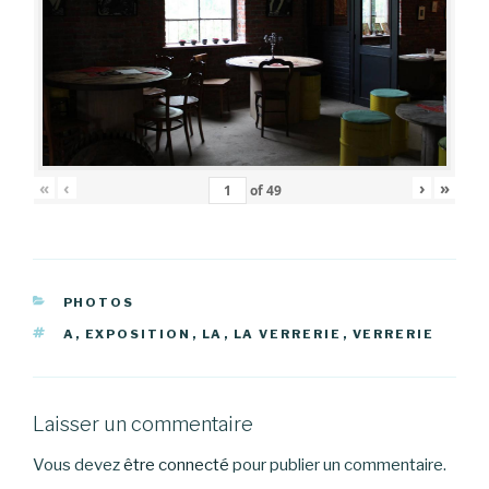
«
‹
›
»
of
49
CATÉGORIES
PHOTOS
ÉTIQUETTES
A
,
EXPOSITION
,
LA
,
LA VERRERIE
,
VERRERIE
Laisser un commentaire
Vous devez
être connecté
pour publier un commentaire.