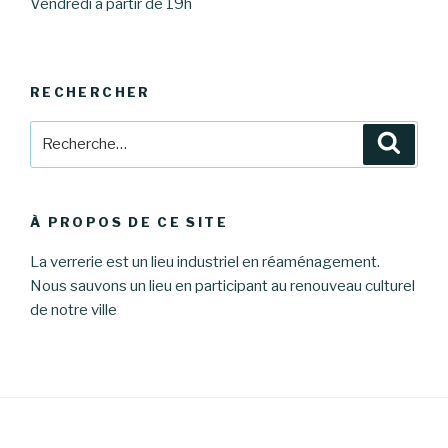
Vendredi à partir de 19h
RECHERCHER
Recherche
Reche
pour
:
À PROPOS DE CE SITE
La verrerie est un lieu industriel en réaménagement.
Nous sauvons un lieu en participant au renouveau culturel
de notre ville