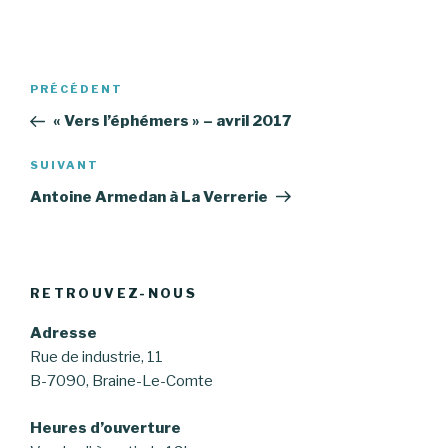
Navigation
Article
PRÉCÉDENT
de
précédent
« Vers l’éphémers » – avril 2017
l’article
Article
SUIVANT
suivant
Antoine Armedan à La Verrerie
RETROUVEZ-NOUS
Adresse
Rue de industrie, 11
B-7090, Braine-Le-Comte
Heures d’ouverture