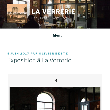
Aller
au
LA VERRERIE
contenu
Bar – Expo – Event – Art
principal
Menu
PUBLIÉ
5 JUIN 2017
PAR
OLIVIER BETTE
LE
Exposition à La Verrerie
4