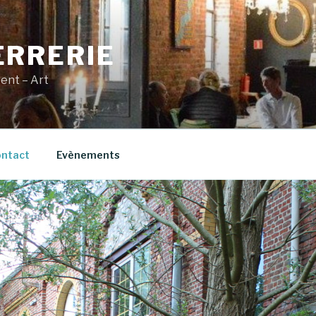
ERRERIE
vent – Art
ntact
Evènements