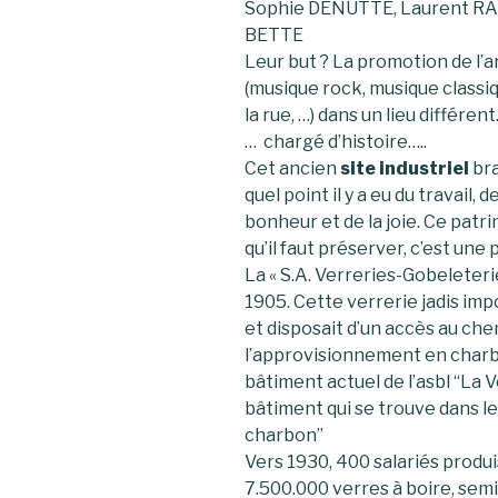
Sophie DENUTTE, Laurent RAP
BETTE
Leur but ? La promotion de l’a
(musique rock, musique classiq
la rue, …) dans un lieu différen
… chargé d’histoire…..
Cet ancien
site industriel
bra
quel point il y a eu du travail, 
bonheur et de la joie. Ce pat
qu’il faut préserver, c’est une 
La « S.A. Verreries-Gobeleter
1905. Cette verrerie jadis imp
et disposait d’un accès au chemi
l’approvisionnement en charb
bâtiment actuel de l’asbl “La V
bâtiment qui se trouve dans le f
charbon”
Vers 1930, 400 salariés prod
7.500.000 verres à boire, semi-