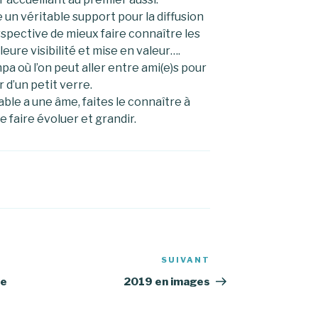
e un véritable support pour la diffusion
erspective de mieux faire connaître les
lleure visibilité et mise en valeur….
pa où l’on peut aller entre ami(e)s pour
 d’un petit verre.
le a une âme, faites le connaître à
e faire évoluer et grandir.
SUIVANT
Article
suivant
ie
2019 en images