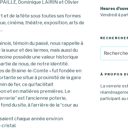
AILLE, Dominique LAIRIN et Olivier
Heures d’ouv
Vendredi à part
rt et de la fête sous toutes ses formes
ue, cinéma, théâtre, exposition, arts de
t…
RECHERCHE
inois, témoin du passé, nous rappelle à
Recherche
de la sueur et des larmes, mais aussi du
pour
rimoine possède une valeur historique
:
partie de nous, de notre identité.
ies de Braine-le-Comte » fut fondée en
À PROPOS D
ortante se situe à proximité de la gare
n de fer, ce qui facilitait
La verrerie est
on et en matières premières. Le
réaménagement
errerie” est l’ancienne poterie,
participant au 
ond du site, à l’arrière de la “cour au
uisaient chaque année environ
cristal.