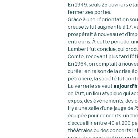
En 1949, seuls 25 ouvriers éta
fermer ses portes.
Grâce à une réorientation sou
creusets fut augmenté à 17, ve
prospérait à nouveau et d’im
entrepris. À cette période, une
Lambert fut conclue, qui produi
Comte, recevant plus tard l’ét
En 1964, on comptait à nouveau
durée ; en raison de la crise 
pétrolière, la société fut con
La verrerie se veut
aujourd’h
de l’Art, un lieu atypique qui a
expos, des événements, des c
Il y a une salle d’une jauge d
équipée pour concerts, un th
d’accueillir entre 40 et 200 
théâtrales ou des concerts int
grâce à sa modularité et un ba