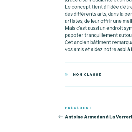
Le concept tient à l’idée d’êtr
des différents arts, dans la p
artistes, de leur offrir une mei
Mais c’est aussi un endroit sym
papoter tranquillement autour
Cet ancien bâtiment remarquab
vos amis et aidez notre asbl à l
CATÉGORIES
NON CLASSÉ
Navigation
Article
PRÉCÉDENT
de
précédent
Antoine Armedan à La Verrer
l’article