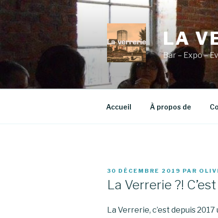
Aller
au
contenu
LA V
principal
Bar – Expo – E
Accueil
À propos de
Co
PUBLIÉ
30 DÉCEMBRE 2019
PAR
OLIV
LE
La Verrerie ?! C’est
La Verrerie, c’est depuis 201