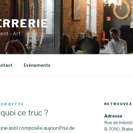
ERRERIE
vent – Art
ntact
Evènements
RETROUVEZ
IER BETTE
 quoi ce truc ?
Adresse
Rue de industri
7 une asbl composée aujourd’hui de
B-7090, Brai