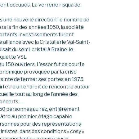
ient occupés. La verrerie risqua de
s une nouvelle direction, le nombre de
rs la fin des années 1950, la société
portants investissements furent
 alliance avec la Cristallerie Val-Saint-
sait du semi-cristal à Braine-le-
iquette VSL.
 150 ouvriers. L’essor fut de courte
économique provoquée par la crise
trainte de fermer ses portes en 1975.
ui
être un endroit de rencontre autour
ccueille tout au long de l’année des
oncerts ….
e 250 personnes au rez, entièrement
éâtre au premier étage capable
personnes pour des représentations
imistes, dans des conditions « cosy »
r accueillant au premier aussi.