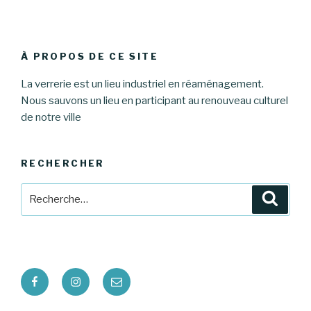
À PROPOS DE CE SITE
La verrerie est un lieu industriel en réaménagement.
Nous sauvons un lieu en participant au renouveau culturel
de notre ville
RECHERCHER
Recherche
Reche
pour
:
Facebook
Instagram
E-
mail