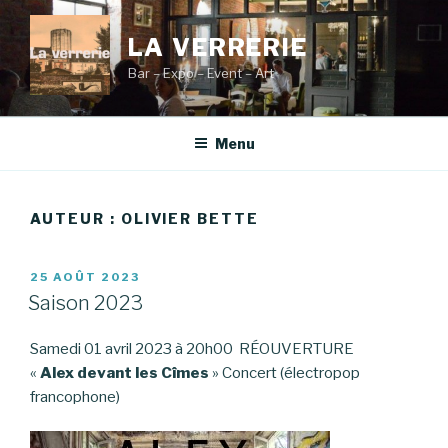
Aller
au
LA VERRERIE
contenu
Bar – Expo – Event – Art
principal
Menu
AUTEUR :
OLIVIER BETTE
PUBLIÉ
25 AOÛT 2023
LE
Saison 2023
Samedi 01 avril 2023 à 20h00 RÉOUVERTURE
«
Alex devant les Cîmes
» Concert (électropop
francophone)