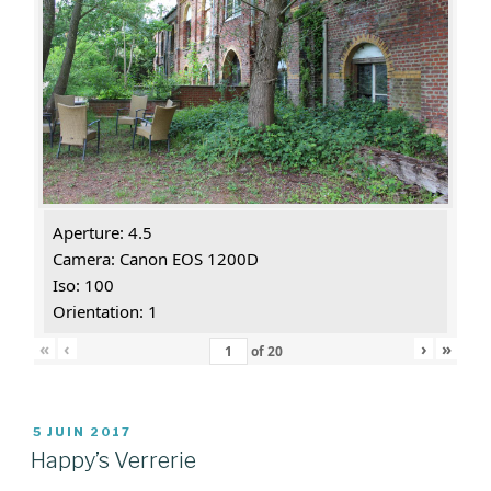
Aperture: 4.5
Camera: Canon EOS 1200D
Iso: 100
Orientation: 1
«
‹
›
»
of
20
PUBLIÉ
5 JUIN 2017
LE
Happy’s Verrerie