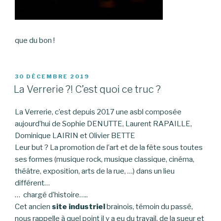
que du bon !
PUBLIÉ
30 DÉCEMBRE 2019
LE
La Verrerie ?! C’est quoi ce truc ?
La Verrerie, c’est depuis 2017 une asbl composée
aujourd’hui de Sophie DENUTTE, Laurent RAPAILLE,
Dominique LAIRIN et Olivier BETTE
Leur but ? La promotion de l’art et de la fête sous toutes
ses formes (musique rock, musique classique, cinéma,
théâtre, exposition, arts de la rue, …) dans un lieu
différent…
… chargé d’histoire…..
Cet ancien
site industriel
brainois, témoin du passé,
nous rappelle à quel point il y a eu du travail, de la sueur et