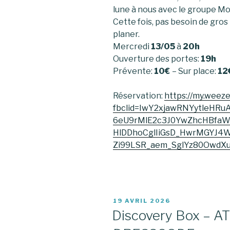
lune à nous avec le groupe M
Cette fois, pas besoin de gros
planer.
Mercredi
13/05
à
20h
Ouverture des portes:
19h
Prévente:
10€
– Sur place:
12
Réservation:
https://my.wee
fbclid=IwY2xjawRNYytleHR
6eU9rMlE2c3J0YwZhcHBf
HlDDhoCglIiGsD_HwrMGYJ4
Zi99LSR_aem_SglYz80OwdX
PUBLIÉ
19 AVRIL 2026
LE
Discovery Box – A