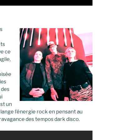
es
nts
De ce
agile,
oisée
des
 des
ui
st un
 mélange l’énergie rock en pensant au
xtravagance des tempos dark disco.