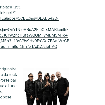
r place : 15€
tick.net/?
AILS&pos=CCBLC&s=DEAD542D-
xjawQnYtNleHRuA2FlbQIxMABicmlkE
2c3J0YwZhcHBfaWQQMjIyMDM5MTc4
MFb3419vV3v9Hv0ExVXI7EAmWzCB
aem_m9u_1Bh7zTAd1ZJzjpf-AQ
originaire
te du rock
 Porté par
que et une
e,
propose