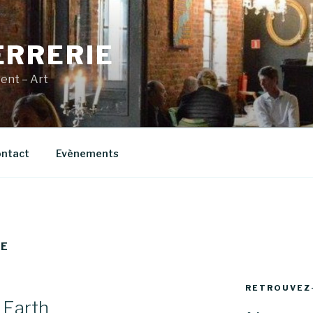
ERRERIE
vent – Art
ntact
Evènements
IE
RETROUVEZ
 Earth