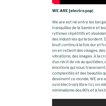
WE ARE [electro pop
]
We are est né entre les berg
tranquilles de la Sambre et les
rythmes répétitifs et obséda
des industries qui la bordent. 
bruit continu à la fois dur et fr
on en retient des visages, des
vibrations, des images. A la cr
d’un récit de vie au quotidien, 
émotions qui nous traversent,
complexités et des beautés q
dessinent ce monde, WE are e
ovni électro(n) libre ! Ici, on
minimalisme des 80’s et à l’e