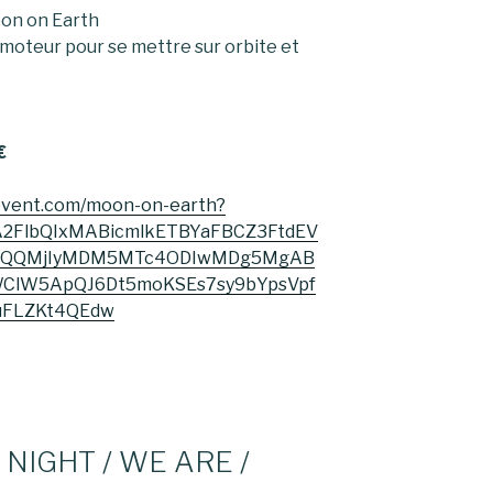
oon on Earth
 moteur pour se mettre sur orbite et
€
zevent.com/moon-on-earth?
uA2FlbQIxMABicmlkETBYaFBCZ3FtdEV
aWQQMjIyMDM5MTc4ODIwMDg5MgAB
WClW5ApQJ6Dt5moKSEs7sy9bYpsVpf
uFLZKt4QEdw
T NIGHT / WE ARE /