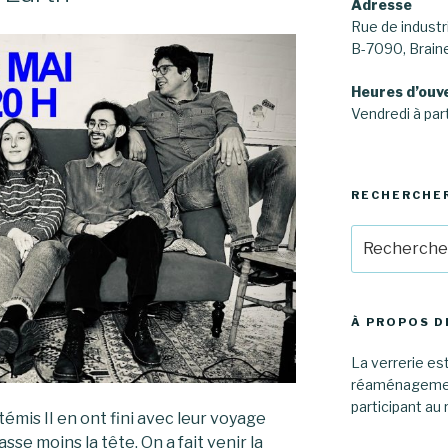
Adresse
Rue de industri
B-7090, Brai
Heures d’ouv
Vendredi à part
RECHERCHE
Recherche
pour
:
À PROPOS D
La verrerie est
réaménagement
participant au 
témis II en ont fini avec leur voyage
asse moins la tête. On a fait venir la