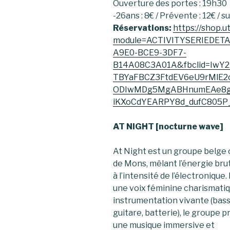
Ouverture des portes : 19h30
-26ans : 8€ / Prévente : 12€ / su
Réservations:
https://shop.u
module=ACTIVITYSERIEDET
A9E0-BCE9-3DF7-
B14A08C3A01A&fbclid=IwY2
TBYaFBCZ3FtdEV6eU9rMlE
ODIwMDg5MgABHnumEAe8g
iKXoCdYEARPY8d_dufC805P_
AT NIGHT [nocturne wave]
At Night est un groupe belge 
de Mons, mêlant l’énergie bru
à l’intensité de l’électronique.
une voix féminine charismati
instrumentation vivante (bass
guitare, batterie), le groupe 
une musique immersive et