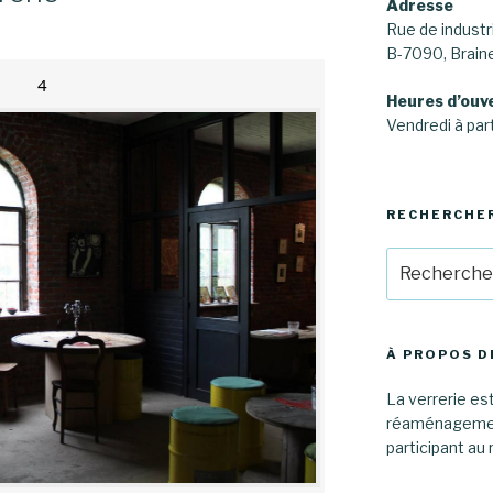
Adresse
Rue de industri
B-7090, Brai
4
Heures d’ouv
Vendredi à part
RECHERCHE
Recherche
pour
:
À PROPOS D
La verrerie est
réaménagement
participant au 