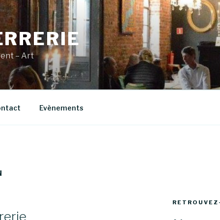
ERRERIE
vent – Art
ntact
Evènements
N
RETROUVEZ
rerie