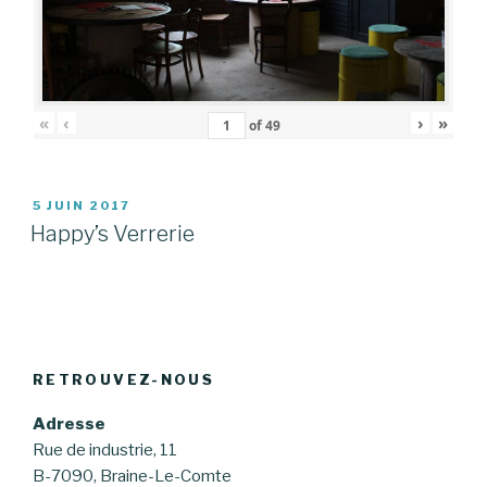
«
‹
›
»
of
49
PUBLIÉ
5 JUIN 2017
LE
Happy’s Verrerie
RETROUVEZ-NOUS
Adresse
Rue de industrie, 11
B-7090, Braine-Le-Comte