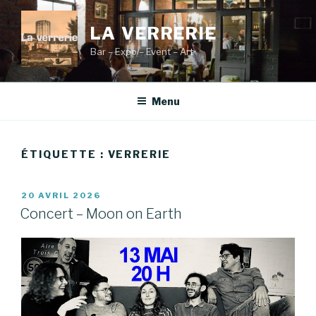
Aller
au
LA VERRERIE
contenu
Bar – Expo – Event – Art
principal
Menu
ÉTIQUETTE :
VERRERIE
PUBLIÉ
20 AVRIL 2026
LE
Concert – Moon on Earth