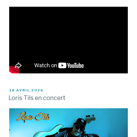
PUBLIÉ
16 AVRIL 2026
LE
Loris Tils en concert