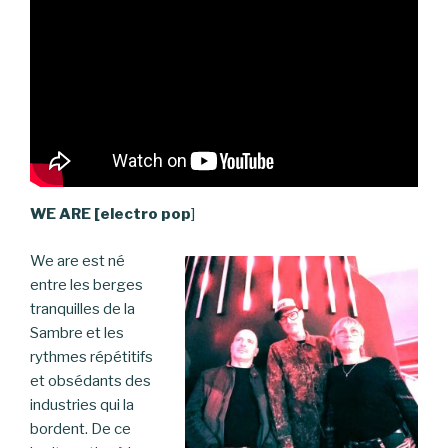
WE ARE [electro pop
]
We are est né
entre les berges
tranquilles de la
Sambre et les
rythmes répétitifs
et obsédants des
industries qui la
bordent. De ce