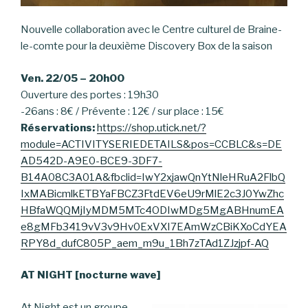
Nouvelle collaboration avec le Centre culturel de Braine-
le-comte pour la deuxième Discovery Box de la saison
Ven. 22/05 – 20h00
Ouverture des portes : 19h30
-26ans : 8€ / Prévente : 12€ / sur place : 15€
Réservations:
https://shop.utick.net/?
module=ACTIVITYSERIEDETAILS&pos=CCBLC&s=DE
AD542D-A9E0-BCE9-3DF7-
B14A08C3A01A&fbclid=IwY2xjawQnYtNleHRuA2FlbQ
IxMABicmlkETBYaFBCZ3FtdEV6eU9rMlE2c3J0YwZhc
HBfaWQQMjIyMDM5MTc4ODIwMDg5MgABHnumEA
e8gMFb3419vV3v9Hv0ExVXI7EAmWzCBiKXoCdYEA
RPY8d_dufC805P_aem_m9u_1Bh7zTAd1ZJzjpf-AQ
AT NIGHT [nocturne wave]
At Night est un groupe