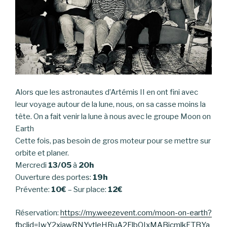
Alors que les astronautes d’Artémis II en ont fini avec
leur voyage autour de la lune, nous, on sa casse moins la
tête. On a fait venir la lune à nous avec le groupe Moon on
Earth
Cette fois, pas besoin de gros moteur pour se mettre sur
orbite et planer.
Mercredi
13/05
à
20h
Ouverture des portes:
19h
Prévente:
10€
– Sur place:
12€
Réservation:
https://my.weezevent.com/moon-on-earth?
fbclid=IwY2xjawRNYytleHRuA2FlbQIxMABicmlkETBYa