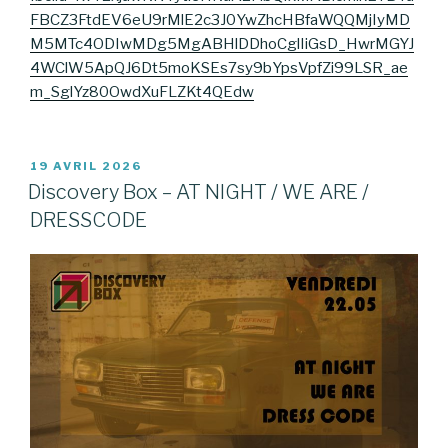
FBCZ3FtdEV6eU9rMlE2c3J0YwZhcHBfaWQQMjIyMD
M5MTc4ODIwMDg5MgABHlDDhoCglIiGsD_HwrMGYJ
4WClW5ApQJ6Dt5moKSEs7sy9bYpsVpfZi99LSR_ae
m_SglYz80OwdXuFLZKt4QEdw
PUBLIÉ
19 AVRIL 2026
LE
Discovery Box – AT NIGHT / WE ARE /
DRESSCODE