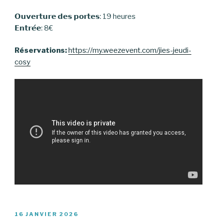
𝗢𝘂𝘃𝗲𝗿𝘁𝘂𝗿𝗲 𝗱𝗲𝘀 𝗽𝗼𝗿𝘁𝗲𝘀: 19 heures
𝗘𝗻𝘁𝗿𝗲́𝗲: 8€
Réservations:
https://my.weezevent
.com/jies-jeudi-
cosy
PUBLIÉ
16 JANVIER 2026