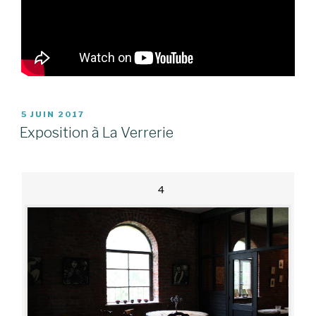
PUBLIÉ
5 JUIN 2017
LE
Exposition à La Verrerie
4