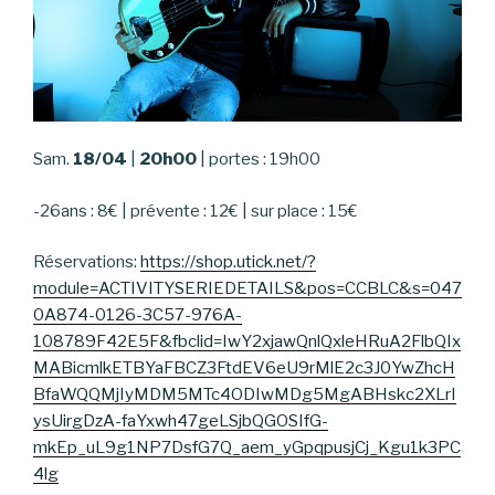
Sam.
18/04
|
20h00
| portes : 19h00
-26ans : 8€ | prévente : 12€ | sur place : 15€
Réservations:
https://shop.utick.net/?
module=ACTIVITYSERIEDETAILS&pos=CCBLC&s=047
0A874-0126-3C57-976A-
108789F42E5F&fbclid=IwY2xjawQnlQxleHRuA2FlbQIx
MABicmlkETBYaFBCZ3FtdEV6eU9rMlE2c3J0YwZhcH
BfaWQQMjIyMDM5MTc4ODIwMDg5MgABHskc2XLrI
ysUirgDzA-faYxwh47geLSjbQGOSIfG-
mkEp_uL9g1NP7DsfG7Q_aem_yGpqpusjCj_Kgu1k3PC
4lg