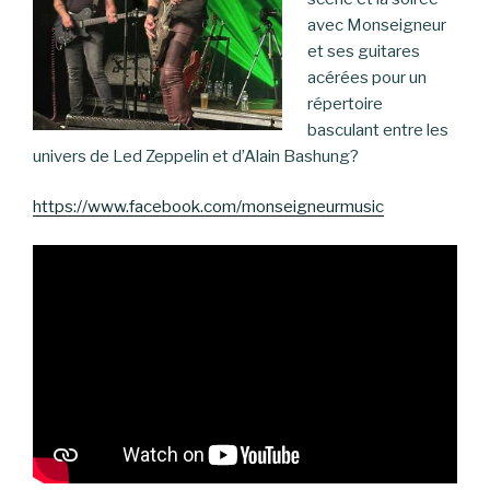
avec Monseigneur
et ses guitares
acérées pour un
répertoire
basculant entre les
univers de Led Zeppelin et d’Alain Bashung?
https://www.facebook.com/monseigneurmusic