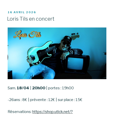
PUBLIÉ
16 AVRIL 2026
LE
Loris Tils en concert
Sam.
18/04
|
20h00
| portes : 19h00
-26ans : 8€ | prévente : 12€ | sur place : 15€
Réservations:
https://shop.utick.net/?