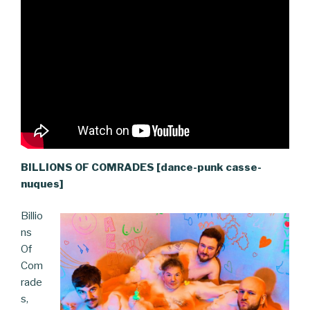
BILLIONS OF COMRADES [dance-punk casse-
nuques]
Billio
ns
Of
Com
rade
s,