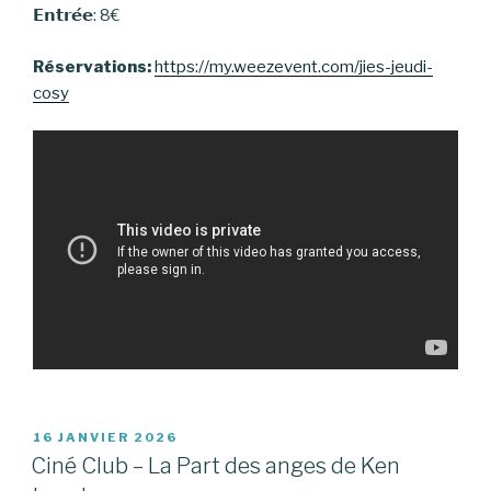
𝗘𝗻𝘁𝗿𝗲́𝗲: 8€
Réservations:
https://my.weezevent
.com/jies-jeudi-
cosy
PUBLIÉ
16 JANVIER 2026
LE
Ciné Club – La Part des anges de Ken