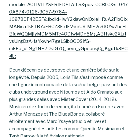
module=ACTIVITYSERIEDETAILS&pos=CCBLC&s=047
0A874-0126-3C57-976A-
108789F42E5F&fbclid=IwY2xjawQnlQxleHRuA2FlbQIx
MABicmlkETBYaFBCZ3FtdEV6eU9rMlE2c3J0YwZhcH
BfaWQQMjIyMDM5MTc4ODIwMDg5MgABHskc2XLrI
ysUirgDzA-faYxwh47geLSjbQGOSIfG-
mkEp_uL9g1NP7DsfG7Q_aem_yGpqpusjCj_Kgu1k3PC
4lg
Deux décennies de groove et une carrière bâtie sur la
longévité. Depuis 2005, Loris Tils s’est imposé comme
une figure incontournable de la scène belge, passant des
clubs underground avec Ntoumos et Aldo Granato aux
plus grandes salles avec Mister Cover (2014-2018).
Musicien de studio de renom, il a tourné en Europe avec
Arthur Menezes et The BluesBones, collaboré
étroitement avec Marc Ysaye (studio et live) et
accompagné des artistes comme Quentin Mosimann et
Typh Barrow à la télévision nationale.