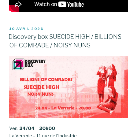
PUBLIÉ
10 AVRIL 2026
LE
Discovery box SUECIDE HIGH / BILLIONS
OF COMRADE / NOISY NUNS
Ven.
24/04
–
20h00
La Verrerie – 11 rue de l’Industrie