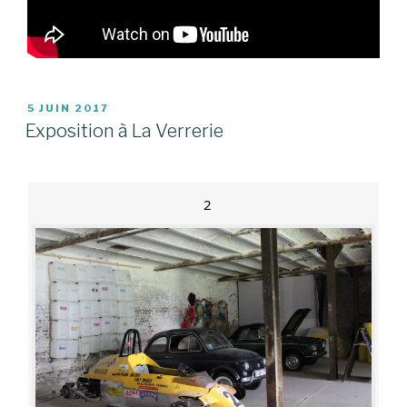
PUBLIÉ
5 JUIN 2017
LE
Exposition à La Verrerie
2