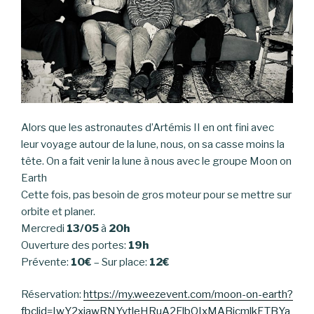
Alors que les astronautes d’Artémis II en ont fini avec
leur voyage autour de la lune, nous, on sa casse moins la
tête. On a fait venir la lune à nous avec le groupe Moon on
Earth
Cette fois, pas besoin de gros moteur pour se mettre sur
orbite et planer.
Mercredi
13/05
à
20h
Ouverture des portes:
19h
Prévente:
10€
– Sur place:
12€
Réservation:
https://my.weezevent.com/moon-on-earth?
fbclid=IwY2xjawRNYytleHRuA2FlbQIxMABicmlkETBYa