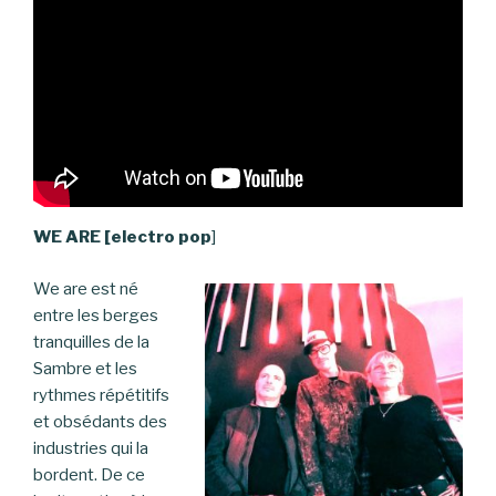
WE ARE [electro pop
]
We are est né
entre les berges
tranquilles de la
Sambre et les
rythmes répétitifs
et obsédants des
industries qui la
bordent. De ce