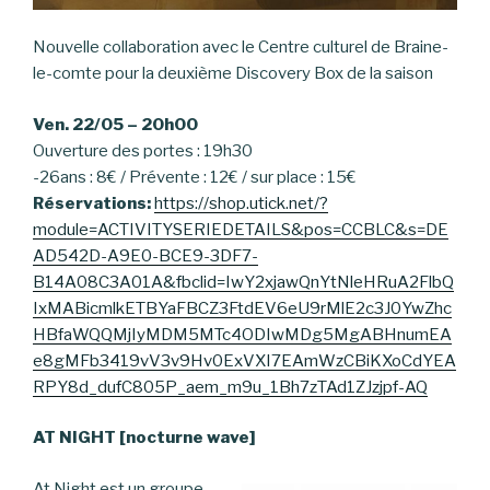
Nouvelle collaboration avec le Centre culturel de Braine-
le-comte pour la deuxième Discovery Box de la saison
Ven. 22/05 – 20h00
Ouverture des portes : 19h30
-26ans : 8€ / Prévente : 12€ / sur place : 15€
Réservations:
https://shop.utick.net/?
module=ACTIVITYSERIEDETAILS&pos=CCBLC&s=DE
AD542D-A9E0-BCE9-3DF7-
B14A08C3A01A&fbclid=IwY2xjawQnYtNleHRuA2FlbQ
IxMABicmlkETBYaFBCZ3FtdEV6eU9rMlE2c3J0YwZhc
HBfaWQQMjIyMDM5MTc4ODIwMDg5MgABHnumEA
e8gMFb3419vV3v9Hv0ExVXI7EAmWzCBiKXoCdYEA
RPY8d_dufC805P_aem_m9u_1Bh7zTAd1ZJzjpf-AQ
AT NIGHT [nocturne wave]
At Night est un groupe