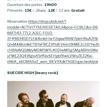
Ouverture des portes :
19h00
Prévente :
15€
/ -26ans :
12€
/ -12 ans:
Gratuit
Réservation:
https://shop.utick.net/?
module=ACTIVITYSERIEDETAILS&pos=CCBLC&s=D6
88F543-7712-A31C-F01D-
2F49B34DEF1E&fbclid=IwY2xjawRNW7pleHRuA2Flb
QIxMABicmlkETBYaFBCZ3FtdEV6eU9rMlE2c3J0YwZh
cHBfaWQQMjIyMDM5MTc4ODIwMDg5MgABHrGWe
yFMEZ3Q4JRgIuX5rfFavSEHgbfXwiLVWsZEZ2Kw-
nNbK_x6C8itSSxZ_aem_BEV9XdkTSGEOgacJwvktpw
SUECIDE HIGH [heavy rock]