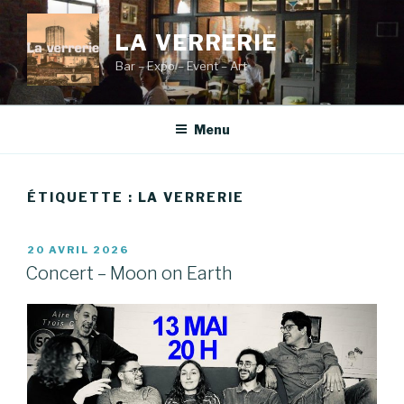
Aller
au
LA VERRERIE
contenu
Bar – Expo – Event – Art
principal
Menu
ÉTIQUETTE :
LA VERRERIE
PUBLIÉ
20 AVRIL 2026
LE
Concert – Moon on Earth