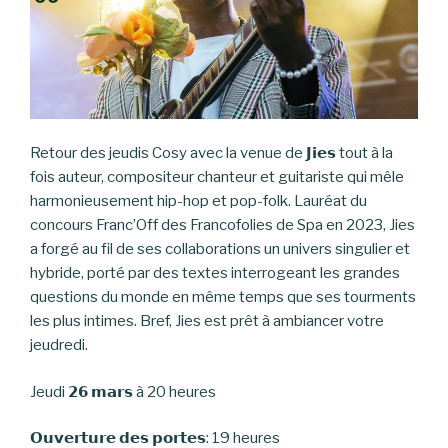
Retour des jeudis Cosy avec la venue de 𝗝𝗶𝗲𝘀 tout à la
fois auteur, compositeur chanteur et guitariste qui mêle
harmonieusement hip-hop et pop-folk. Lauréat du
concours Franc’Off des Francofolies de Spa en 2023, Jies
a forgé au fil de ses collaborations un univers singulier et
hybride, porté par des textes interrogeant les grandes
questions du monde en même temps que ses tourments
les plus intimes. Bref, Jies est prêt à ambiancer votre
jeudredi.
Jeudi 𝟮𝟲 𝗺𝗮𝗿𝘀 à 20 heures
𝗢𝘂𝘃𝗲𝗿𝘁𝘂𝗿𝗲 𝗱𝗲𝘀 𝗽𝗼𝗿𝘁𝗲𝘀: 19 heures