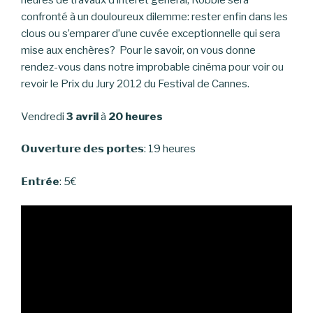
heures de travaux d’intérêt général, Robbie sera
confronté à un douloureux dilemme: rester enfin dans les
clous ou s’emparer d’une cuvée exceptionnelle qui sera
mise aux enchères? Pour le savoir, on vous donne
rendez-vous dans notre improbable cinéma pour voir ou
revoir le Prix du Jury 2012 du Festival de Cannes.
Vendredi
3 avril
à
20 heures
𝗢𝘂𝘃𝗲𝗿𝘁𝘂𝗿𝗲 𝗱𝗲𝘀 𝗽𝗼𝗿𝘁𝗲𝘀: 19 heures
𝗘𝗻𝘁𝗿
ée
: 5€