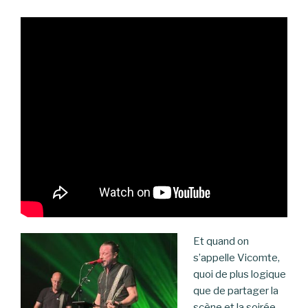
Et quand on
s’appelle Vicomte,
quoi de plus logique
que de partager la
scène et la soirée