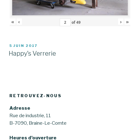
«
‹
›
»
of
49
PUBLIÉ
5 JUIN 2017
LE
Happy’s Verrerie
RETROUVEZ-NOUS
Adresse
Rue de industrie, 11
B-7090, Braine-Le-Comte
Heures d’ouverture