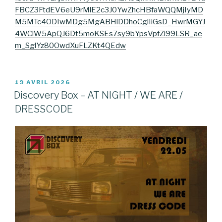
FBCZ3FtdEV6eU9rMlE2c3J0YwZhcHBfaWQQMjIyMD
M5MTc4ODIwMDg5MgABHlDDhoCglIiGsD_HwrMGYJ
4WClW5ApQJ6Dt5moKSEs7sy9bYpsVpfZi99LSR_ae
m_SglYz80OwdXuFLZKt4QEdw
PUBLIÉ
19 AVRIL 2026
LE
Discovery Box – AT NIGHT / WE ARE /
DRESSCODE