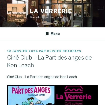
Aller
au
LA VERRERIE
contenu
Bar – Expo – Event – Art
principal
Menu
PUBLIÉ
16 JANVIER 2026
PAR
OLIVIER BEAUFAYS
LE
Ciné Club – La Part des anges de
Ken Loach
Ciné Club – La Part des anges de Ken Loach