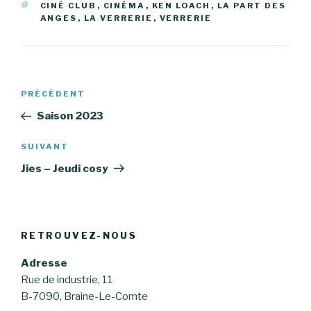
ÉTIQUETTES
CINÉ CLUB
,
CINÉMA
,
KEN LOACH
,
LA PART DES
ANGES
,
LA VERRERIE
,
VERRERIE
Navigation
Article
PRÉCÉDENT
de
précédent
Saison 2023
l’article
Article
SUIVANT
suivant
Jies – Jeudi cosy
RETROUVEZ-NOUS
Adresse
Rue de industrie, 11
B-7090, Braine-Le-Comte