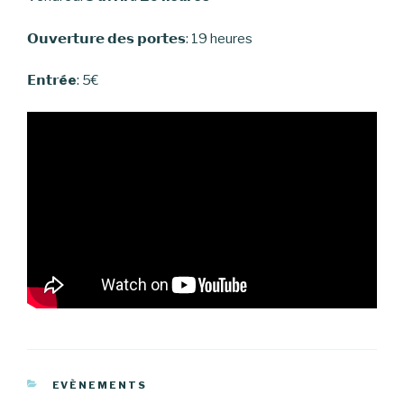
𝗢𝘂𝘃𝗲𝗿𝘁𝘂𝗿𝗲 𝗱𝗲𝘀 𝗽𝗼𝗿𝘁𝗲𝘀: 19 heures
𝗘𝗻𝘁𝗿
ée
: 5€
CATÉGORIES
EVÈNEMENTS