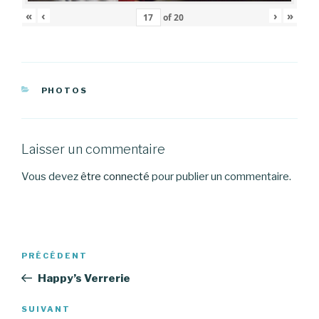
«
‹
›
»
of
20
CATÉGORIES
PHOTOS
Laisser un commentaire
Vous devez
être connecté
pour publier un commentaire.
Navigation
Article
PRÉCÉDENT
de
précédent
Happy’s Verrerie
l’article
Article
SUIVANT