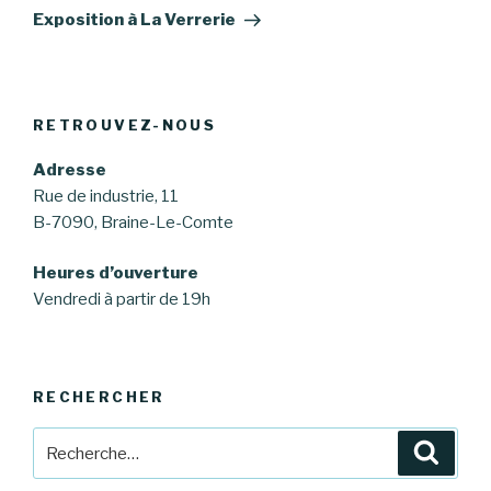
suivant
Exposition à La Verrerie
RETROUVEZ-NOUS
Adresse
Rue de industrie, 11
B-7090, Braine-Le-Comte
Heures d’ouverture
Vendredi à partir de 19h
RECHERCHER
Recherche
Reche
pour