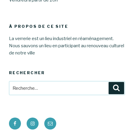
À PROPOS DE CE SITE
La verrerie est un lieu industriel en réaménagement.
Nous sauvons un lieu en participant au renouveau culturel
de notre ville
RECHERCHER
Recherche
Reche
pour
:
Facebook
Instagram
E-
mail