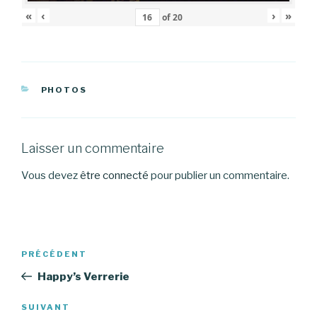
«
‹
›
»
of
20
CATÉGORIES
PHOTOS
Laisser un commentaire
Vous devez
être connecté
pour publier un commentaire.
Navigation
Article
PRÉCÉDENT
de
précédent
Happy’s Verrerie
l’article
Article
SUIVANT