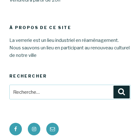
À PROPOS DE CE SITE
La verrerie est un lieu industriel en réaménagement.
Nous sauvons un lieu en participant au renouveau culturel
de notre ville
RECHERCHER
Recherche
Reche
pour
:
Facebook
Instagram
E-
mail