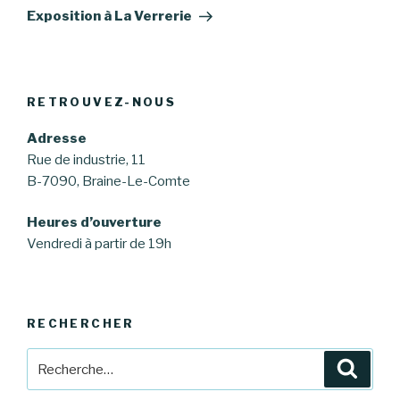
suivant
Exposition à La Verrerie
RETROUVEZ-NOUS
Adresse
Rue de industrie, 11
B-7090, Braine-Le-Comte
Heures d’ouverture
Vendredi à partir de 19h
RECHERCHER
Recherche
Reche
pour