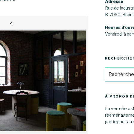
Adresse
Rue de industri
B-7090, Brai
4
Heures d’ouv
Vendredi à part
RECHERCHE
Recherche
pour
:
À PROPOS D
La verrerie est
réaménagement
participant au 