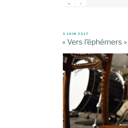
«
‹
PUBLIÉ
5 JUIN 2017
LE
« Vers l’éphémers » 