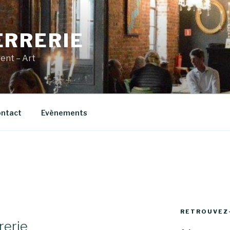
ERRERIE
vent – Art
ntact
Evènements
RETROUVEZ
rerie