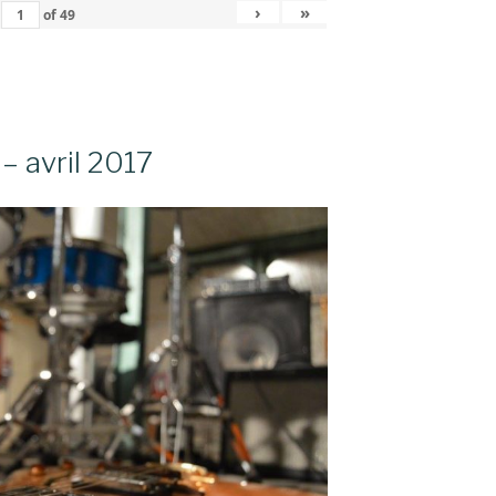
›
»
of
49
– avril 2017