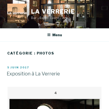
Aller
au
LA VERRERIE
contenu
Bar – Expo – Event – Art
principal
Menu
CATÉGORIE :
PHOTOS
PUBLIÉ
5 JUIN 2017
LE
Exposition à La Verrerie
4