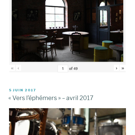
«
‹
›
»
of
49
PUBLIÉ
5 JUIN 2017
LE
« Vers l’éphémers » – avril 2017