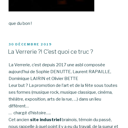
que du bon !
PUBLIÉ
30 DÉCEMBRE 2019
LE
La Verrerie ?! C’est quoi ce truc ?
La Verrerie, c’est depuis 2017 une asbl composée
aujourd’hui de Sophie DENUTTE, Laurent RAPAILLE,
Dominique LAIRIN et Olivier BETTE
Leur but ? La promotion de l’art et de la fête sous toutes
ses formes (musique rock, musique classique, cinéma,
théâtre, exposition, arts de la rue, …) dans un lieu
différent…
… chargé d’histoire…..
Cet ancien
site industriel
brainois, témoin du passé,
nous rappelle à quel point il y a eu du travail, de la sueur et