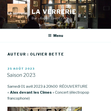
Aller
au
LA VERRERIE
contenu
Bar – Expo – Event – Art
principal
Menu
AUTEUR :
OLIVIER BETTE
PUBLIÉ
25 AOÛT 2023
LE
Saison 2023
Samedi 01 avril 2023 à 20h00 RÉOUVERTURE
«
Alex devant les Cîmes
» Concert (électropop
francophone)