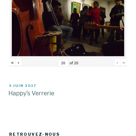
«
‹
›
»
of
20
PUBLIÉ
5 JUIN 2017
LE
Happy’s Verrerie
RETROUVEZ-NOUS