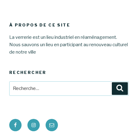
À PROPOS DE CE SITE
La verrerie est un lieu industriel en réaménagement.
Nous sauvons un lieu en participant au renouveau culturel
de notre ville
RECHERCHER
Recherche
Reche
pour
:
Facebook
Instagram
E-
mail