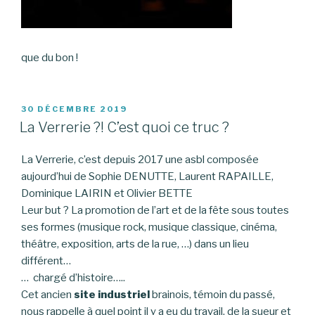
que du bon !
PUBLIÉ
30 DÉCEMBRE 2019
LE
La Verrerie ?! C’est quoi ce truc ?
La Verrerie, c’est depuis 2017 une asbl composée
aujourd’hui de Sophie DENUTTE, Laurent RAPAILLE,
Dominique LAIRIN et Olivier BETTE
Leur but ? La promotion de l’art et de la fête sous toutes
ses formes (musique rock, musique classique, cinéma,
théâtre, exposition, arts de la rue, …) dans un lieu
différent…
… chargé d’histoire…..
Cet ancien
site industriel
brainois, témoin du passé,
nous rappelle à quel point il y a eu du travail, de la sueur et