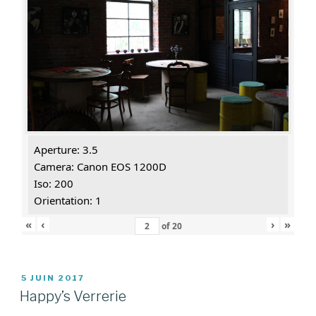
Aperture: 3.5
Camera: Canon EOS 1200D
Iso: 200
Orientation: 1
«
‹
›
»
of
20
PUBLIÉ
5 JUIN 2017
LE
Happy’s Verrerie