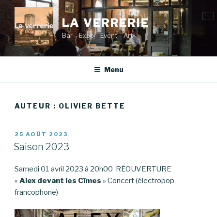
Aller
au
LA VERRERIE
contenu
Bar – Expo – Event – Art
principal
Menu
AUTEUR :
OLIVIER BETTE
PUBLIÉ
25 AOÛT 2023
LE
Saison 2023
Samedi 01 avril 2023 à 20h00 RÉOUVERTURE
«
Alex devant les Cîmes
» Concert (électropop
francophone)