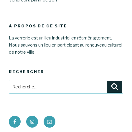
À PROPOS DE CE SITE
La verrerie est un lieu industriel en réaménagement.
Nous sauvons un lieu en participant au renouveau culturel
de notre ville
RECHERCHER
Recherche
Reche
pour
:
Facebook
Instagram
E-
mail