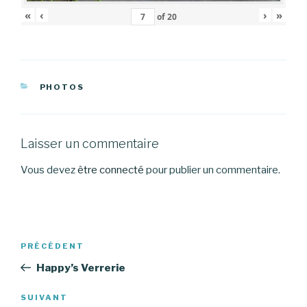
«
‹
›
»
of
20
CATÉGORIES
PHOTOS
Laisser un commentaire
Vous devez
être connecté
pour publier un commentaire.
Navigation
Article
PRÉCÉDENT
de
précédent
Happy’s Verrerie
l’article
Article
SUIVANT