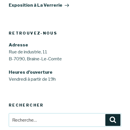
suivant
Exposition à La Verrerie
RETROUVEZ-NOUS
Adresse
Rue de industrie, 11
B-7090, Braine-Le-Comte
Heures d’ouverture
Vendredi à partir de 19h
RECHERCHER
Recherche
Reche
pour