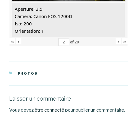
Aperture: 3.5
Camera: Canon EOS 1200D
Iso: 200
Orientation: 1
«
‹
›
»
of
20
CATÉGORIES
PHOTOS
Laisser un commentaire
Vous devez
être connecté
pour publier un commentaire.