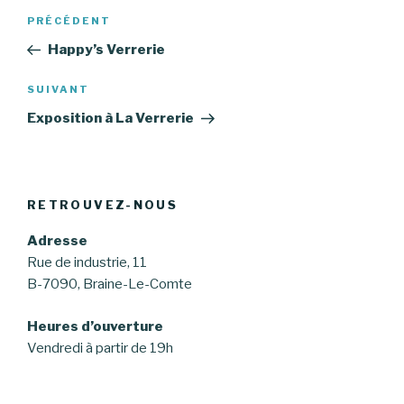
Navigation
Article
PRÉCÉDENT
de
précédent
Happy’s Verrerie
l’article
Article
SUIVANT
suivant
Exposition à La Verrerie
RETROUVEZ-NOUS
Adresse
Rue de industrie, 11
B-7090, Braine-Le-Comte
Heures d’ouverture
Vendredi à partir de 19h