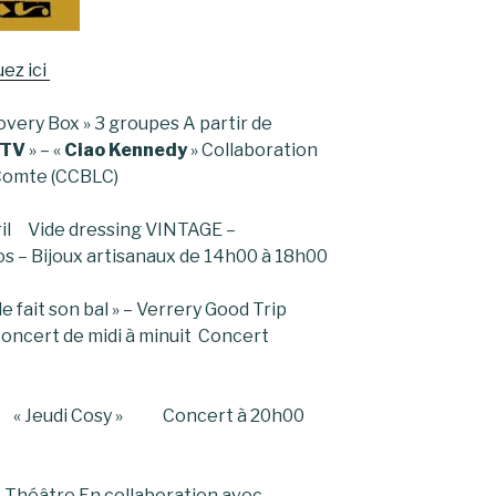
uez ici
y Box » 3 groupes A partir de
 TV
» – «
Ciao Kennedy
» Collaboration
-Comte (CCBLC)
ril Vide dressing VINTAGE –
s – Bijoux artisanaux de 14h00 à 18h00
ait son bal » – Verrery Good Trip
oncert de midi à minuit Concert
0
8h00 « Jeudi Cosy » Concert à 20h00
 Théâtre En collaboration avec