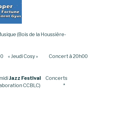
usique (Bois de la Houssière-
 18h00 « Jeudi Cosy » Concert à 20h00
midi
Jazz Festival
Concerts
– Collaboration CCBLC) *