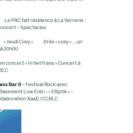
Le PAC fait résidence à La Verrerie :
Concert – Spectacles
00 « Jeudi Cosy » (très « cosy » … un
 à 20h00
en concert « In het frans » Concert à
CBLC
ass Bar II
– Festival Rock avec
 Basement Low End » -« Elliptik » –
ollaboration XaaD / CCBLC