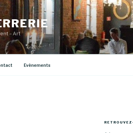
ERRERIE
vent – Art
ntact
Evènements
E
RETROUVEZ