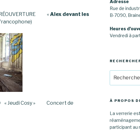
Adresse
Rue de industri
0h00 RÉOUVERTURE «
Alex devant les
B-7090, Brai
 francophone)
Heures d’ouv
Vendredi à part
RECHERCHE
Recherche
pour
:
À PROPOS D
9h00 « Jeudi Cosy » Concert de
La verrerie est
réaménagement
participant au 