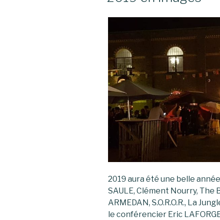
2019 aura été une belle année
SAULE, Clément Nourry, The B
ARMEDAN, S.O.R.O.R., La Jungl
le conférencier Eric LAFORGE,