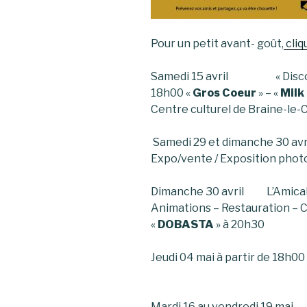
Pour un petit avant- goût,
cliq
Samedi 15 avril « Discover
18h00 «
Gros Coeur
» – «
Milk
Centre culturel de Braine-le
Samedi 29 et dimanche 30 av
Expo/vente / Exposition photo
Dimanche 30 avril L’Amicale f
Animations – Restauration – C
«
DOBASTA
» à 20h3
Jeudi 04 mai à partir de 1
Mardi 16 au vendredi 19 mai