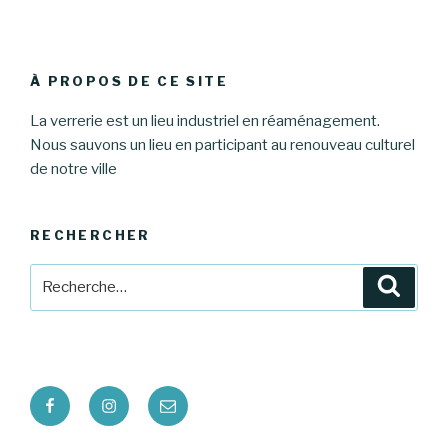
À PROPOS DE CE SITE
La verrerie est un lieu industriel en réaménagement.
Nous sauvons un lieu en participant au renouveau culturel
de notre ville
RECHERCHER
Recherche
Reche
pour
:
Facebook
Instagram
E-
mail