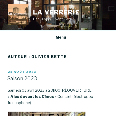
Aller
au
LA VERRERIE
contenu
Bar – Expo – Event – Art
principal
Menu
AUTEUR :
OLIVIER BETTE
PUBLIÉ
25 AOÛT 2023
LE
Saison 2023
Samedi 01 avril 2023 à 20h00 RÉOUVERTURE
«
Alex devant les Cîmes
» Concert (électropop
francophone)