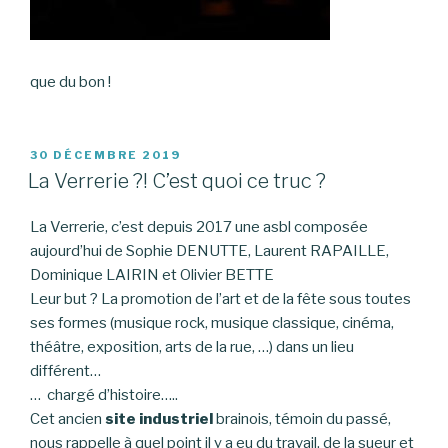
que du bon !
PUBLIÉ
30 DÉCEMBRE 2019
LE
La Verrerie ?! C’est quoi ce truc ?
La Verrerie, c’est depuis 2017 une asbl composée
aujourd’hui de Sophie DENUTTE, Laurent RAPAILLE,
Dominique LAIRIN et Olivier BETTE
Leur but ? La promotion de l’art et de la fête sous toutes
ses formes (musique rock, musique classique, cinéma,
théâtre, exposition, arts de la rue, …) dans un lieu
différent…
… chargé d’histoire…..
Cet ancien
site industriel
brainois, témoin du passé,
nous rappelle à quel point il y a eu du travail, de la sueur et