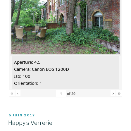
Aperture: 4.5
Camera: Canon EOS 1200D
Iso: 100
Orientation: 1
«
‹
›
»
of
20
PUBLIÉ
5 JUIN 2017
LE
Happy’s Verrerie