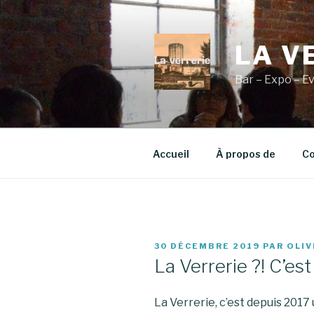
Aller
au
contenu
LA V
principal
Bar – Expo – E
Accueil
À propos de
Co
PUBLIÉ
30 DÉCEMBRE 2019
PAR
OLIV
LE
La Verrerie ?! C’est
La Verrerie, c’est depuis 201