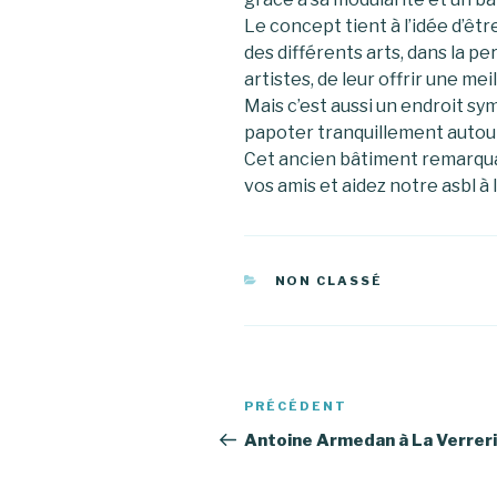
Le concept tient à l’idée d’êtr
des différents arts, dans la p
artistes, de leur offrir une mei
Mais c’est aussi un endroit sym
papoter tranquillement autour
Cet ancien bâtiment remarquab
vos amis et aidez notre asbl à l
CATÉGORIES
NON CLASSÉ
Navigation
Article
PRÉCÉDENT
de
précédent
Antoine Armedan à La Verrer
l’article