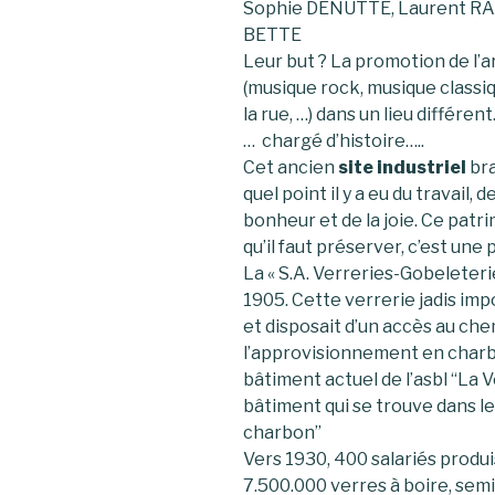
Sophie DENUTTE, Laurent RAP
BETTE
Leur but ? La promotion de l’a
(musique rock, musique classiq
la rue, …) dans un lieu différen
… chargé d’histoire…..
Cet ancien
site industriel
bra
quel point il y a eu du travail, 
bonheur et de la joie. Ce pat
qu’il faut préserver, c’est une 
La « S.A. Verreries-Gobeleter
1905. Cette verrerie jadis imp
et disposait d’un accès au chemi
l’approvisionnement en charb
bâtiment actuel de l’asbl “La V
bâtiment qui se trouve dans le f
charbon”
Vers 1930, 400 salariés prod
7.500.000 verres à boire, semi-