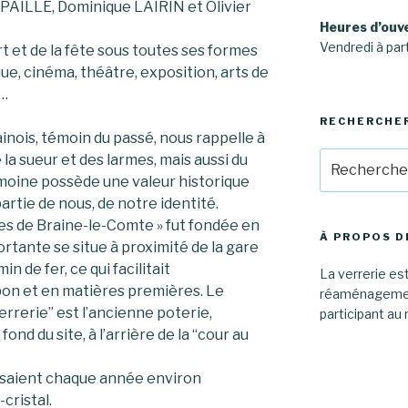
AILLE, Dominique LAIRIN et Olivier
Heures d’ouv
Vendredi à part
rt et de la fête sous toutes ses formes
ue, cinéma, théâtre, exposition, arts de
t…
RECHERCHE
inois, témoin du passé, nous rappelle à
Recherche
de la sueur et des larmes, mais aussi du
pour
rimoine possède une valeur historique
:
partie de nous, de notre identité.
ies de Braine-le-Comte » fut fondée en
À PROPOS D
ortante se situe à proximité de la gare
n de fer, ce qui facilitait
La verrerie est
on et en matières premières. Le
réaménagement
errerie” est l’ancienne poterie,
participant au 
ond du site, à l’arrière de la “cour au
uisaient chaque année environ
cristal.