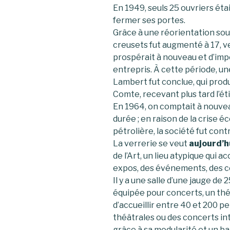
En 1949, seuls 25 ouvriers éta
fermer ses portes.
Grâce à une réorientation sou
creusets fut augmenté à 17, ve
prospérait à nouveau et d’im
entrepris. À cette période, une
Lambert fut conclue, qui produi
Comte, recevant plus tard l’ét
En 1964, on comptait à nouveau
durée ; en raison de la crise 
pétrolière, la société fut con
La verrerie se veut
aujourd’h
de l’Art, un lieu atypique qui a
expos, des événements, des c
Il y a une salle d’une jauge d
équipée pour concerts, un th
d’accueillir entre 40 et 200 
théâtrales ou des concerts int
grâce à sa modularité et un ba