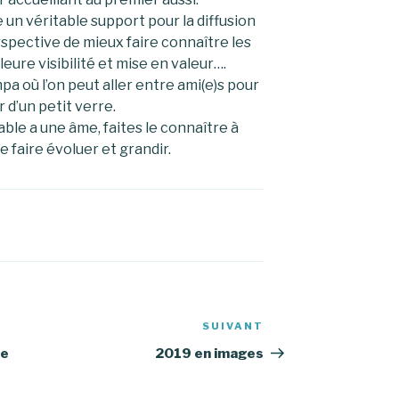
e un véritable support pour la diffusion
erspective de mieux faire connaître les
lleure visibilité et mise en valeur….
pa où l’on peut aller entre ami(e)s pour
 d’un petit verre.
le a une âme, faites le connaître à
e faire évoluer et grandir.
SUIVANT
Article
suivant
ie
2019 en images