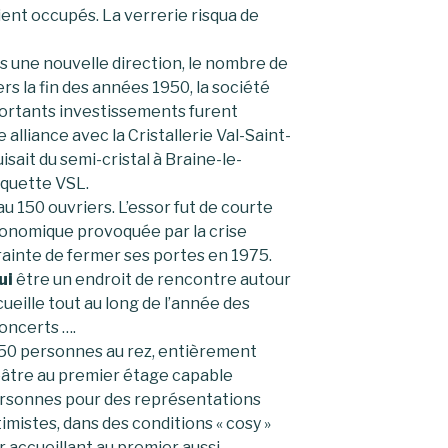
ient occupés. La verrerie risqua de
s une nouvelle direction, le nombre de
rs la fin des années 1950, la société
portants investissements furent
 alliance avec la Cristallerie Val-Saint-
sait du semi-cristal à Braine-le-
iquette VSL.
 150 ouvriers. L’essor fut de courte
économique provoquée par la crise
trainte de fermer ses portes en 1975.
ui
être un endroit de rencontre autour
ccueille tout au long de l’année des
oncerts ….
e 250 personnes au rez, entièrement
éâtre au premier étage capable
personnes pour des représentations
imistes, dans des conditions « cosy »
r accueillant au premier aussi.