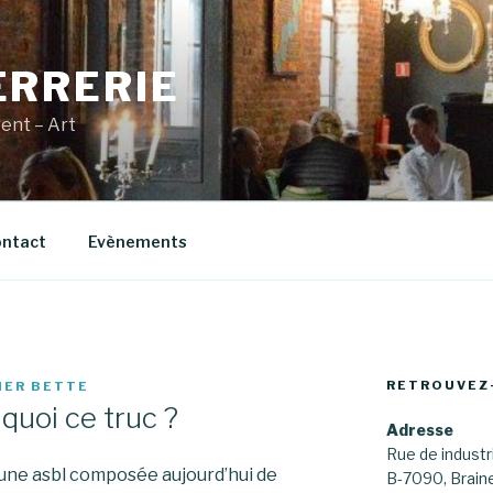
ERRERIE
vent – Art
ntact
Evènements
RETROUVEZ
IER BETTE
 quoi ce truc ?
Adresse
Rue de industri
7 une asbl composée aujourd’hui de
B-7090, Brai