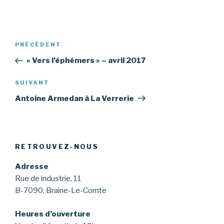
Navigation
Article
PRÉCÉDENT
de
précédent
« Vers l’éphémers » – avril 2017
l’article
Article
SUIVANT
suivant
Antoine Armedan à La Verrerie
RETROUVEZ-NOUS
Adresse
Rue de industrie, 11
B-7090, Braine-Le-Comte
Heures d’ouverture