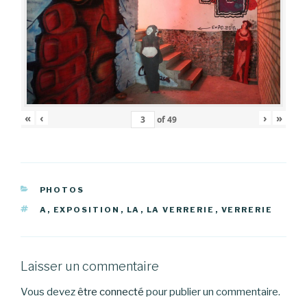
«
‹
›
»
of
49
CATÉGORIES
PHOTOS
ÉTIQUETTES
A
,
EXPOSITION
,
LA
,
LA VERRERIE
,
VERRERIE
Laisser un commentaire
Vous devez
être connecté
pour publier un commentaire.