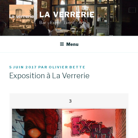
Aller
au
LA VERRERIE
contenu
Bar – Expo – Event – Art
principal
Menu
PUBLIÉ
5 JUIN 2017
PAR
OLIVIER BETTE
LE
Exposition à La Verrerie
3