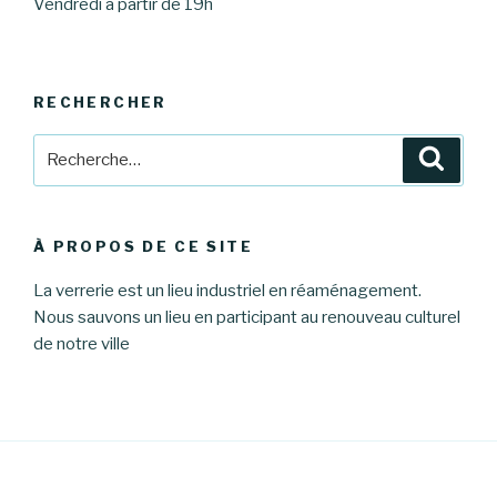
Vendredi à partir de 19h
RECHERCHER
Recherche
Reche
pour
:
À PROPOS DE CE SITE
La verrerie est un lieu industriel en réaménagement.
Nous sauvons un lieu en participant au renouveau culturel
de notre ville