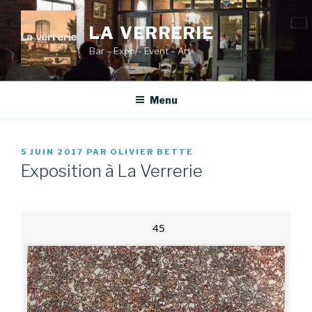
Aller
au
LA VERRERIE
contenu
Bar – Expo – Event – Art
principal
Menu
PUBLIÉ
5 JUIN 2017
PAR
OLIVIER BETTE
LE
Exposition à La Verrerie
45