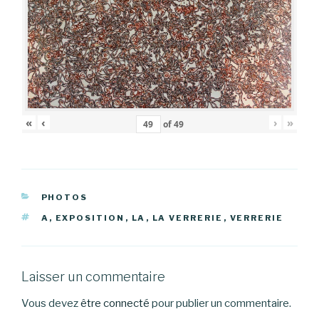
«
‹
›
»
of
49
CATÉGORIES
PHOTOS
ÉTIQUETTES
A
,
EXPOSITION
,
LA
,
LA VERRERIE
,
VERRERIE
Laisser un commentaire
Vous devez
être connecté
pour publier un commentaire.