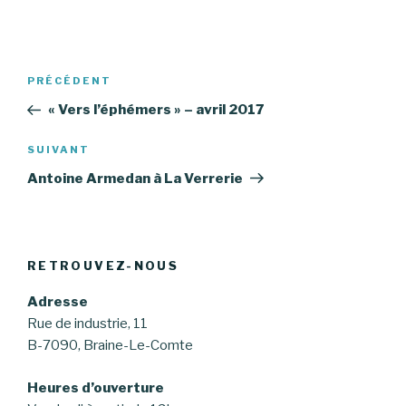
Navigation
Article
PRÉCÉDENT
de
précédent
« Vers l’éphémers » – avril 2017
l’article
Article
SUIVANT
suivant
Antoine Armedan à La Verrerie
RETROUVEZ-NOUS
Adresse
Rue de industrie, 11
B-7090, Braine-Le-Comte
Heures d’ouverture