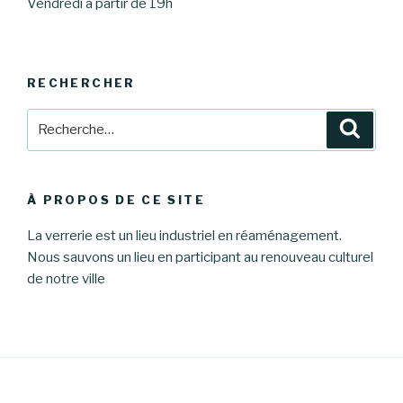
Vendredi à partir de 19h
RECHERCHER
Recherche
Reche
pour
:
À PROPOS DE CE SITE
La verrerie est un lieu industriel en réaménagement.
Nous sauvons un lieu en participant au renouveau culturel
de notre ville