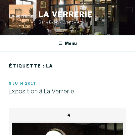
Aller
au
LA VERRERIE
contenu
Bar – Expo – Event – Art
principal
Menu
ÉTIQUETTE :
LA
PUBLIÉ
5 JUIN 2017
LE
Exposition à La Verrerie
4