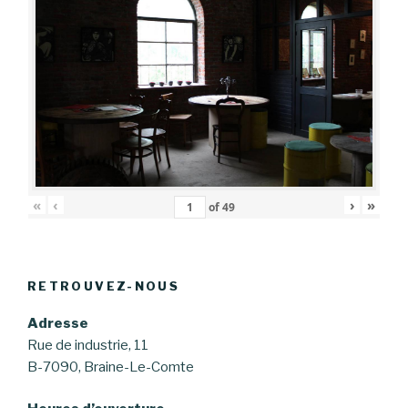
«
‹
›
»
of
49
RETROUVEZ-NOUS
Adresse
Rue de industrie, 11
B-7090, Braine-Le-Comte