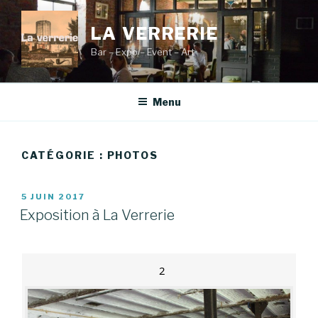
Aller
au
LA VERRERIE
contenu
Bar – Expo – Event – Art
principal
Menu
CATÉGORIE :
PHOTOS
PUBLIÉ
5 JUIN 2017
LE
Exposition à La Verrerie
2