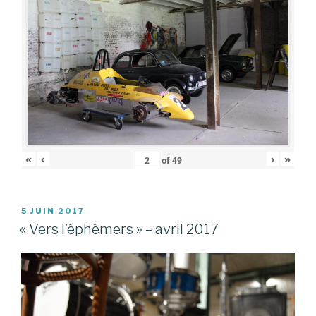
«
‹
›
»
of
49
PUBLIÉ
5 JUIN 2017
LE
« Vers l’éphémers » – avril 2017