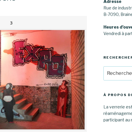
Adresse
Rue de industri
B-7090, Brai
3
Heures d’ouv
Vendredi à part
RECHERCHE
Recherche
pour
:
À PROPOS D
La verrerie est
réaménagement
participant au 