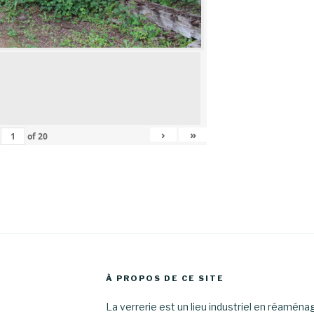
›
»
of
20
À PROPOS DE CE SITE
La verrerie est un lieu industriel en réamén