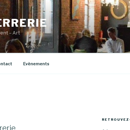
ERRERIE
vent – Art
ntact
Evènements
RETROUVEZ
rerie