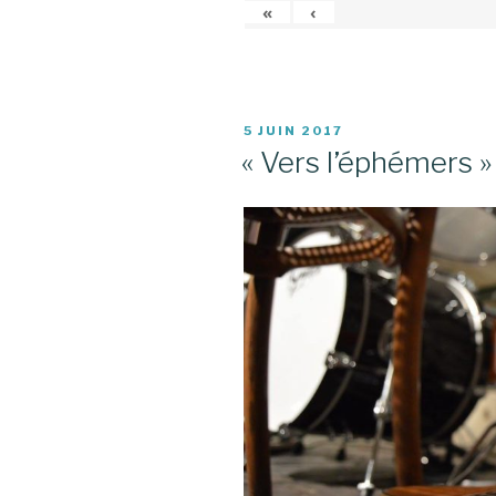
«
‹
PUBLIÉ
5 JUIN 2017
LE
« Vers l’éphémers » 