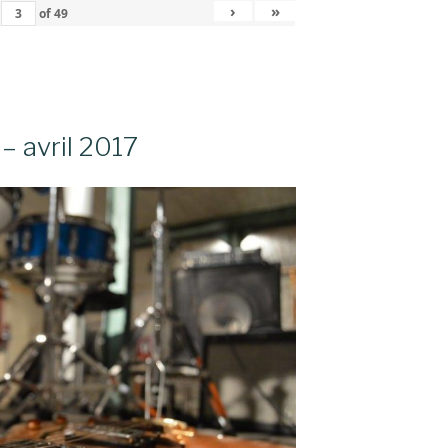
›
»
of
49
– avril 2017