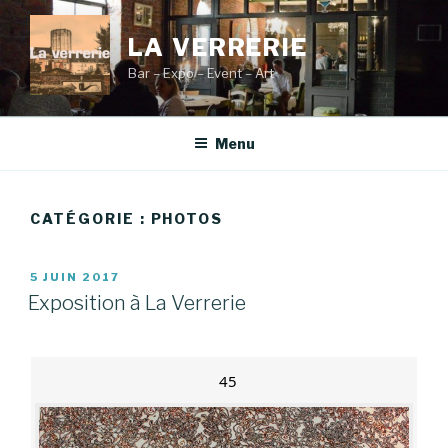
Aller
au
LA VERRERIE
contenu
Bar – Expo – Event – Art
principal
Menu
CATÉGORIE :
PHOTOS
PUBLIÉ
5 JUIN 2017
LE
Exposition à La Verrerie
45