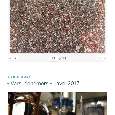
«
‹
›
»
of
49
PUBLIÉ
5 JUIN 2017
LE
« Vers l’éphémers » – avril 2017