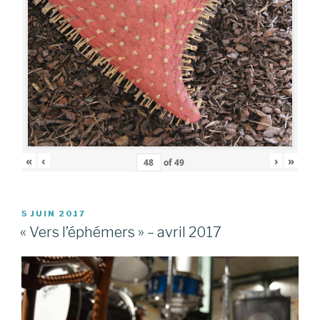
«
‹
›
»
of
49
PUBLIÉ
5 JUIN 2017
LE
« Vers l’éphémers » – avril 2017