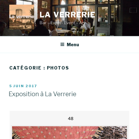
Aller
au
LA VERRERIE
contenu
Bar – Expo – Event – Art
principal
Menu
CATÉGORIE :
PHOTOS
PUBLIÉ
5 JUIN 2017
LE
Exposition à La Verrerie
48