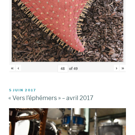
«
‹
›
»
of
49
PUBLIÉ
5 JUIN 2017
LE
« Vers l’éphémers » – avril 2017