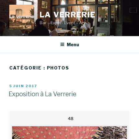
Aller
au
LA VERRERIE
contenu
Bar – Expo – Event – Art
principal
Menu
CATÉGORIE :
PHOTOS
PUBLIÉ
5 JUIN 2017
LE
Exposition à La Verrerie
48