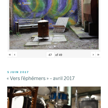
«
‹
›
»
of
49
PUBLIÉ
5 JUIN 2017
LE
« Vers l’éphémers » – avril 2017