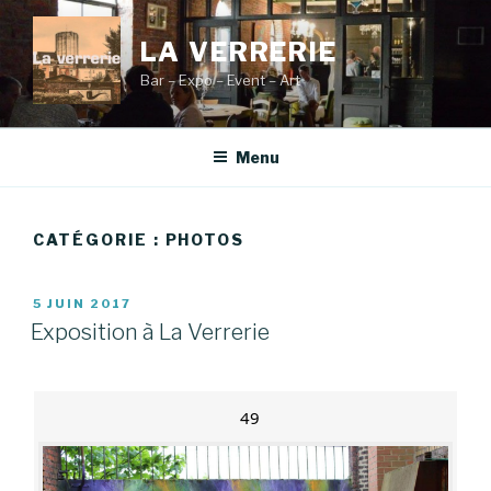
Aller
au
LA VERRERIE
contenu
Bar – Expo – Event – Art
principal
Menu
CATÉGORIE :
PHOTOS
PUBLIÉ
5 JUIN 2017
LE
Exposition à La Verrerie
49