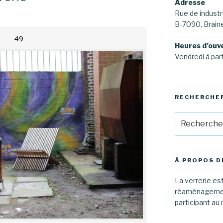
Adresse
Rue de industri
B-7090, Brai
49
Heures d’ouv
Vendredi à part
RECHERCHE
Recherche
pour
:
À PROPOS D
La verrerie est
réaménagement
participant au 