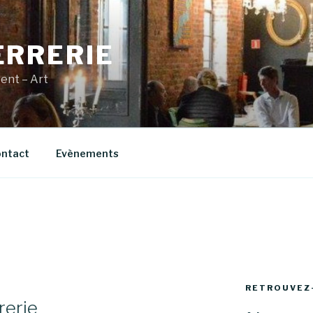
ERRERIE
vent – Art
ntact
Evènements
RETROUVEZ
rerie