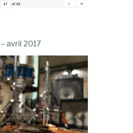
›
»
of
49
– avril 2017