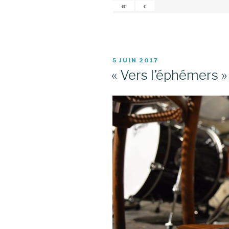
«
‹
PUBLIÉ
5 JUIN 2017
LE
« Vers l’éphémers » 