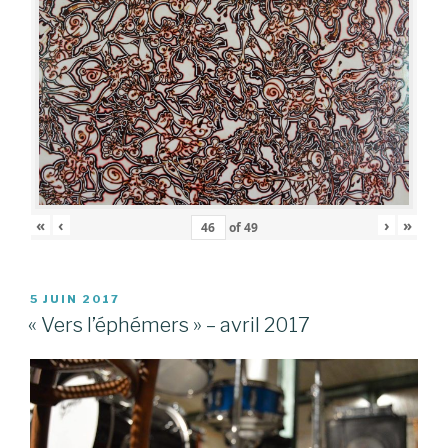
«
‹
›
»
of
49
PUBLIÉ
5 JUIN 2017
LE
« Vers l’éphémers » – avril 2017