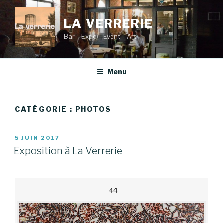
Aller
au
LA VERRERIE
contenu
Bar – Expo – Event – Art
principal
Menu
CATÉGORIE :
PHOTOS
PUBLIÉ
5 JUIN 2017
LE
Exposition à La Verrerie
44