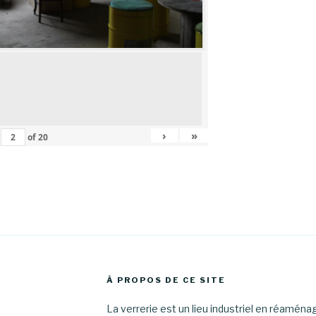
›
»
of
20
À PROPOS DE CE SITE
La verrerie est un lieu industriel en réamén