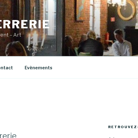
ERRERIE
vent – Art
ntact
Evènements
RETROUVEZ
rerie