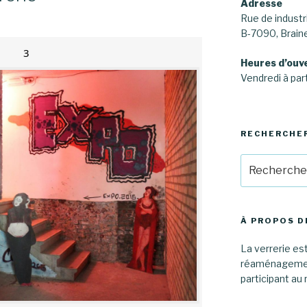
Adresse
Rue de industri
B-7090, Brai
3
Heures d’ouv
Vendredi à part
RECHERCHE
Recherche
pour
:
À PROPOS D
La verrerie est
réaménagement
participant au 