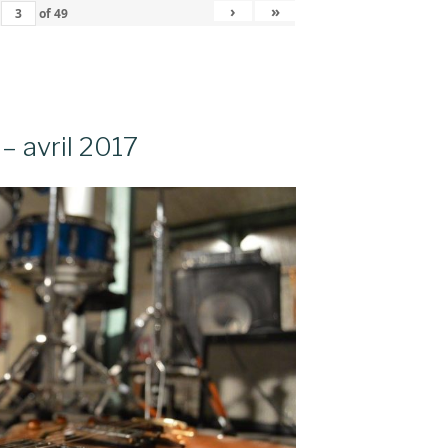
›
»
of
49
– avril 2017