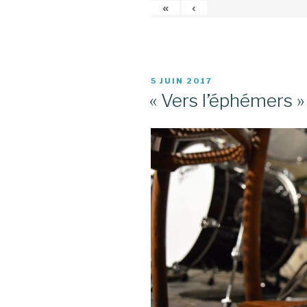
«
‹
PUBLIÉ
5 JUIN 2017
LE
« Vers l’éphémers » 