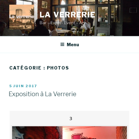
Aller
au
LA VERRERIE
contenu
Bar – Expo – Event – Art
principal
Menu
CATÉGORIE :
PHOTOS
PUBLIÉ
5 JUIN 2017
LE
Exposition à La Verrerie
3