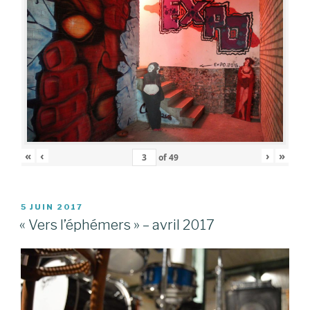
«
‹
›
»
of
49
PUBLIÉ
5 JUIN 2017
LE
« Vers l’éphémers » – avril 2017