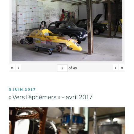
«
‹
›
»
of
49
PUBLIÉ
5 JUIN 2017
LE
« Vers l’éphémers » – avril 2017