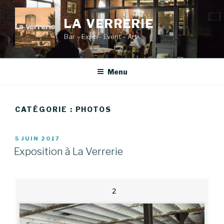
Aller
au
LA VERRERIE
contenu
Bar – Expo – Event – Art
principal
Menu
CATÉGORIE :
PHOTOS
PUBLIÉ
5 JUIN 2017
LE
Exposition à La Verrerie
2