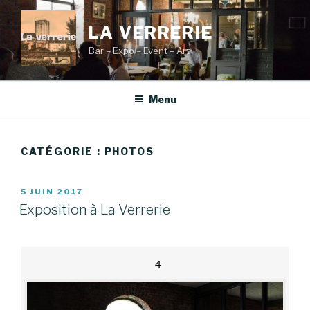
Aller
au
LA VERRERIE
contenu
Bar – Expo – Event – Art
principal
Menu
CATÉGORIE :
PHOTOS
PUBLIÉ
5 JUIN 2017
LE
Exposition à La Verrerie
4