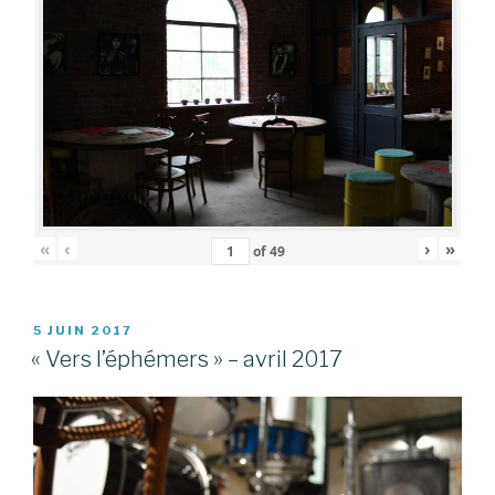
«
‹
›
»
of
49
PUBLIÉ
5 JUIN 2017
LE
« Vers l’éphémers » – avril 2017