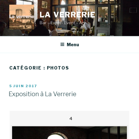
Aller
au
LA VERRERIE
contenu
Bar – Expo – Event – Art
principal
Menu
CATÉGORIE :
PHOTOS
PUBLIÉ
5 JUIN 2017
LE
Exposition à La Verrerie
4