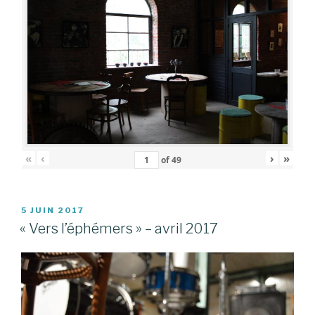
«
‹
›
»
of
49
PUBLIÉ
5 JUIN 2017
LE
« Vers l’éphémers » – avril 2017