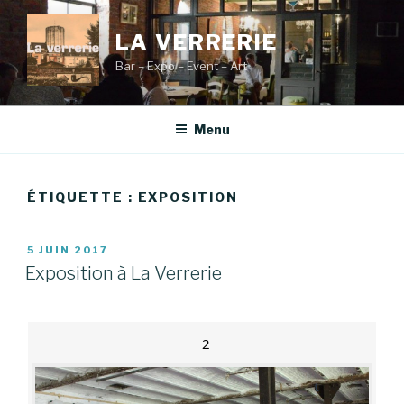
Aller
au
LA VERRERIE
contenu
Bar – Expo – Event – Art
principal
Menu
ÉTIQUETTE :
EXPOSITION
PUBLIÉ
5 JUIN 2017
LE
Exposition à La Verrerie
2