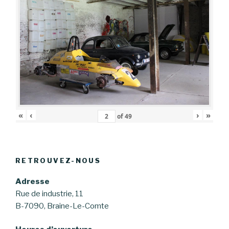
«
‹
›
»
of
49
RETROUVEZ-NOUS
Adresse
Rue de industrie, 11
B-7090, Braine-Le-Comte