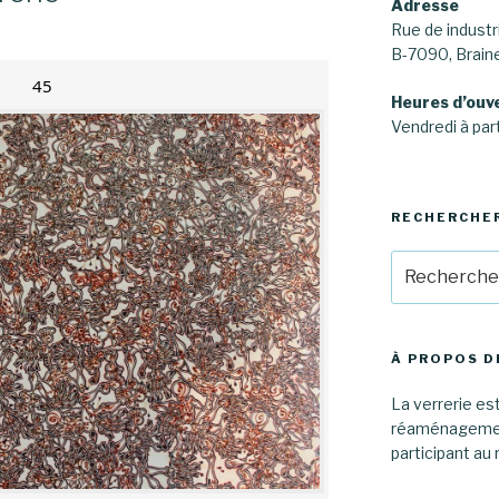
Adresse
Rue de industri
B-7090, Brai
45
Heures d’ouv
Vendredi à part
RECHERCHE
Recherche
pour
:
À PROPOS D
La verrerie est
réaménagement
participant au 