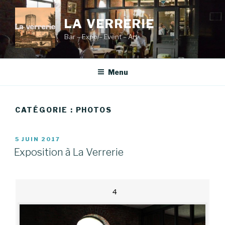
Aller
au
LA VERRERIE
contenu
Bar – Expo – Event – Art
principal
Menu
CATÉGORIE :
PHOTOS
PUBLIÉ
5 JUIN 2017
LE
Exposition à La Verrerie
4