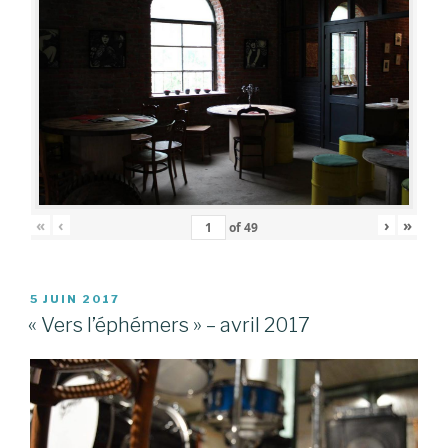
«
‹
›
»
of
49
PUBLIÉ
5 JUIN 2017
LE
« Vers l’éphémers » – avril 2017