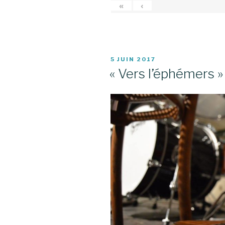
«
‹
PUBLIÉ
5 JUIN 2017
LE
« Vers l’éphémers » 