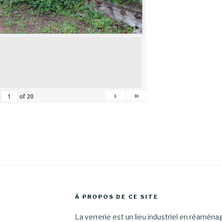
›
»
of
20
À PROPOS DE CE SITE
La verrerie est un lieu industriel en réamén