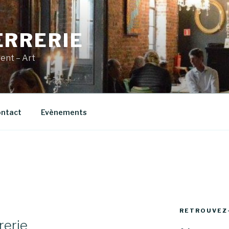
ERRERIE
vent – Art
ntact
Evènements
RETROUVEZ
rerie