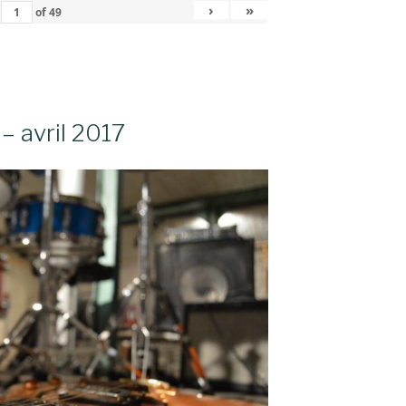
›
»
of
49
– avril 2017