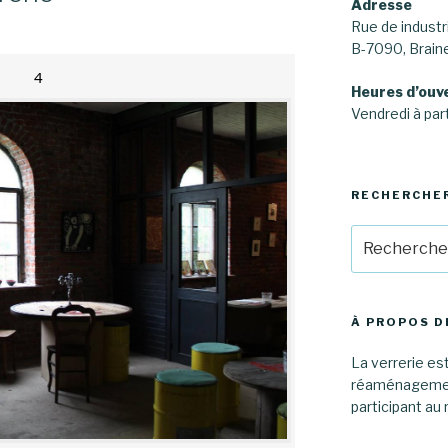
Adresse
Rue de industri
B-7090, Brai
4
Heures d’ouv
Vendredi à part
RECHERCHE
Recherche
pour
:
À PROPOS D
La verrerie est
réaménagement
participant au 