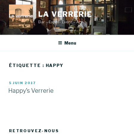
Aller
au
LA VERRERIE
contenu
Bar – Expo – Event – Art
principal
Menu
ÉTIQUETTE :
HAPPY
PUBLIÉ
5 JUIN 2017
LE
Happy’s Verrerie
RETROUVEZ-NOUS