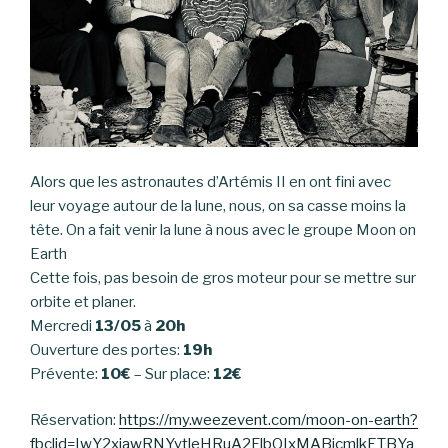
Alors que les astronautes d’Artémis II en ont fini avec
leur voyage autour de la lune, nous, on sa casse moins la
tête. On a fait venir la lune à nous avec le groupe Moon on
Earth
Cette fois, pas besoin de gros moteur pour se mettre sur
orbite et planer.
Mercredi
13/05
à
20h
Ouverture des portes:
19h
Prévente:
10€
– Sur place:
12€
Réservation:
https://my.weezevent.com/moon-on-earth?
fbclid=IwY2xjawRNYytleHRuA2FlbQIxMABicmlkETBYa