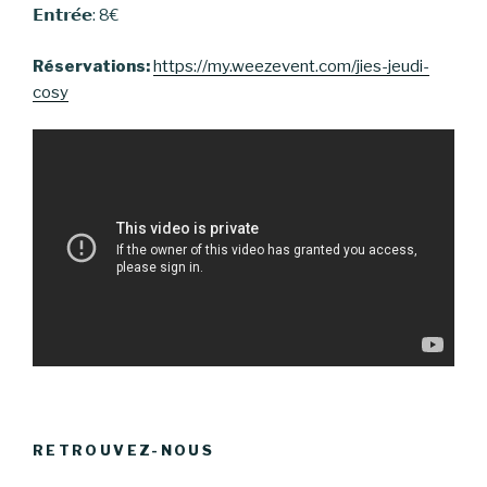
𝗘𝗻𝘁𝗿𝗲́𝗲: 8€
Réservations:
https://my.weezevent
.com/jies-jeudi-
cosy
RETROUVEZ-NOUS