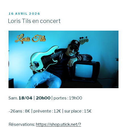
PUBLIÉ
16 AVRIL 2026
LE
Loris Tils en concert
Sam.
18/04
|
20h00
| portes : 19h00
-26ans : 8€ | prévente : 12€ | sur place : 15€
Réservations:
https://shop.utick.net/?