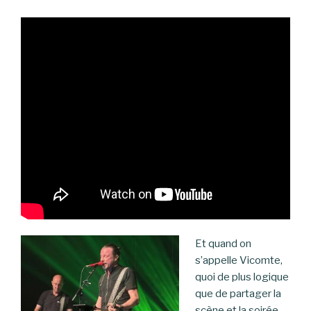
Et quand on
s’appelle Vicomte,
quoi de plus logique
que de partager la
scène et la soirée