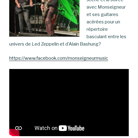
avec Monseigneur
et ses guitares
acérées pour un
répertoire
basculant entre les
univers de Led Zeppelin et d’Alain Bashung?
https://www.facebook.com/monseigneurmusic