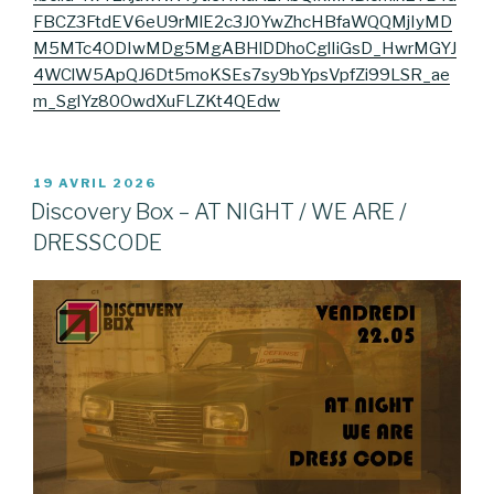
FBCZ3FtdEV6eU9rMlE2c3J0YwZhcHBfaWQQMjIyMD
M5MTc4ODIwMDg5MgABHlDDhoCglIiGsD_HwrMGYJ
4WClW5ApQJ6Dt5moKSEs7sy9bYpsVpfZi99LSR_ae
m_SglYz80OwdXuFLZKt4QEdw
PUBLIÉ
19 AVRIL 2026
LE
Discovery Box – AT NIGHT / WE ARE /
DRESSCODE