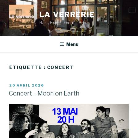
Aller
au
LA VERRERIE
contenu
Bar – Expo – Event – Art
principal
Menu
ÉTIQUETTE :
CONCERT
PUBLIÉ
20 AVRIL 2026
LE
Concert – Moon on Earth