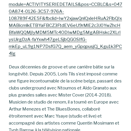
module=ACTIVITYSERIEDETAILS&pos=CCBLC&s=047
0A874-0126-3C57-976A-
108789F42E5F&fbclid=IwY2xjawQnlQxleHRuA2FlbQIx
MABicmlkETBYaFBCZ3FtdEV6eU9rMlE2c3J0YwZhcH
BfaWQQMjIyMDM5MTc4ODIwMDg5MgABHskc2XLrI
ysUirgDzA-faYxwh47geLSjbQGOSIfG-
mkEp_uL9g1NP7DsfG7Q_aem_yGpqpusjCj_Kgu1k3PC
4lg
Deux décennies de groove et une carrière bâtie sur la
longévité. Depuis 2005, Loris Tils s’est imposé comme
une figure incontournable de la scène belge, passant des
clubs underground avec Ntoumos et Aldo Granato aux
plus grandes salles avec Mister Cover (2014-2018).
Musicien de studio de renom, il a tourné en Europe avec
Arthur Menezes et The BluesBones, collaboré
étroitement avec Marc Ysaye (studio et live) et
accompagné des artistes comme Quentin Mosimann et
Typh Barrow à la télévision nationale.