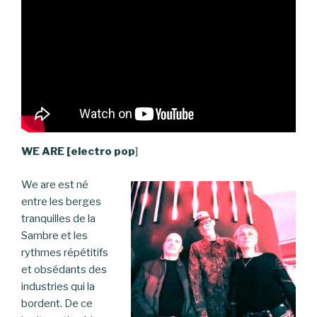
WE ARE [electro pop
]
We are est né
entre les berges
tranquilles de la
Sambre et les
rythmes répétitifs
et obsédants des
industries qui la
bordent. De ce