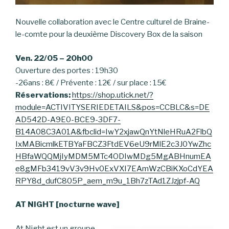
Nouvelle collaboration avec le Centre culturel de Braine-
le-comte pour la deuxième Discovery Box de la saison
Ven. 22/05 – 20h00
Ouverture des portes : 19h30
-26ans : 8€ / Prévente : 12€ / sur place : 15€
Réservations:
https://shop.utick.net/?
module=ACTIVITYSERIEDETAILS&pos=CCBLC&s=DE
AD542D-A9E0-BCE9-3DF7-
B14A08C3A01A&fbclid=IwY2xjawQnYtNleHRuA2FlbQ
IxMABicmlkETBYaFBCZ3FtdEV6eU9rMlE2c3J0YwZhc
HBfaWQQMjIyMDM5MTc4ODIwMDg5MgABHnumEA
e8gMFb3419vV3v9Hv0ExVXI7EAmWzCBiKXoCdYEA
RPY8d_dufC805P_aem_m9u_1Bh7zTAd1ZJzjpf-AQ
AT NIGHT [nocturne wave]
At Night est un groupe