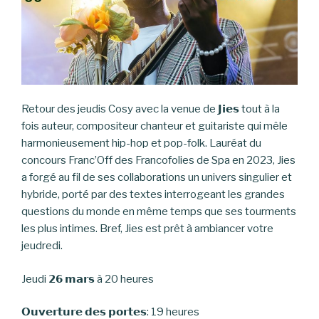
Retour des jeudis Cosy avec la venue de 𝗝𝗶𝗲𝘀 tout à la
fois auteur, compositeur chanteur et guitariste qui mêle
harmonieusement hip-hop et pop-folk. Lauréat du
concours Franc’Off des Francofolies de Spa en 2023, Jies
a forgé au fil de ses collaborations un univers singulier et
hybride, porté par des textes interrogeant les grandes
questions du monde en même temps que ses tourments
les plus intimes. Bref, Jies est prêt à ambiancer votre
jeudredi.
Jeudi 𝟮𝟲 𝗺𝗮𝗿𝘀 à 20 heures
𝗢𝘂𝘃𝗲𝗿𝘁𝘂𝗿𝗲 𝗱𝗲𝘀 𝗽𝗼𝗿𝘁𝗲𝘀: 19 heures