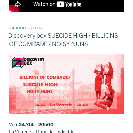
PUBLIÉ
10 AVRIL 2026
LE
Discovery box SUECIDE HIGH / BILLIONS
OF COMRADE / NOISY NUNS
Ven.
24/04
–
20h00
La Verrerie – 11 rue de l’Industrie