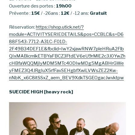
Ouverture des portes :
19h00
Prévente :
15€
/ -26ans :
12€
/ -12 ans:
Gratuit
Réservation:
https://shop.utick.net/?
module=ACTIVITYSERIEDETAILS&pos=CCBLC&s=D6
88F543-7712-A31C-F01D-
2F49B34DEF1E&fbclid=IwY2xjawRNW7pleHRuA2Flb
QIxMABicmlkETBYaFBCZ3FtdEV6eU9rMlE2c3J0YwZh
cHBfaWQQMjIyMDM5MTc4ODIwMDg5MgABHrGWe
yFMEZ3Q4JRgIuX5rfFavSEHgbfXwiLVWsZEZ2Kw-
nNbK_x6C8itSSxZ_aem_BEV9XdkTSGEOgacJwvktpw
SUECIDE HIGH [heavy rock]