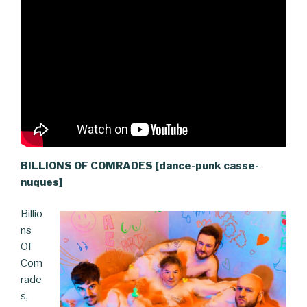
BILLIONS OF COMRADES [dance-punk casse-
nuques]
Billio
ns
Of
Com
rade
s,