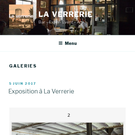
Aller
au
LA VERRERIE
contenu
Bar – Expo – Event – Art
principal
Menu
GALERIES
PUBLIÉ
5 JUIN 2017
LE
Exposition à La Verrerie
2