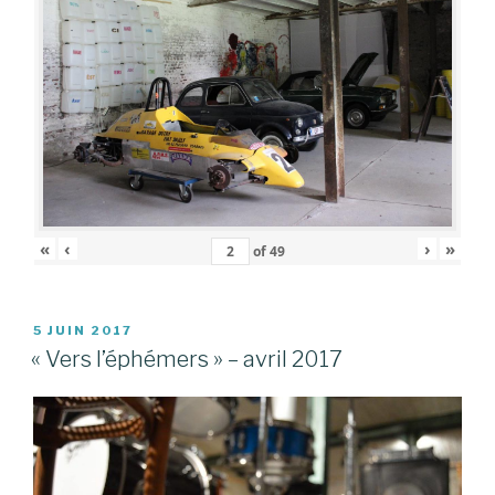
«
‹
›
»
of
49
PUBLIÉ
5 JUIN 2017
LE
« Vers l’éphémers » – avril 2017