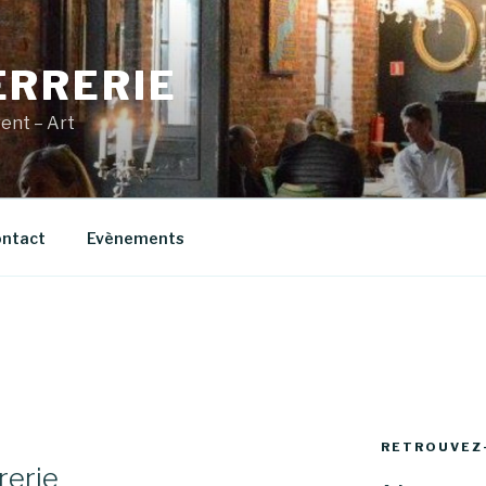
ERRERIE
vent – Art
ntact
Evènements
RETROUVEZ
rerie