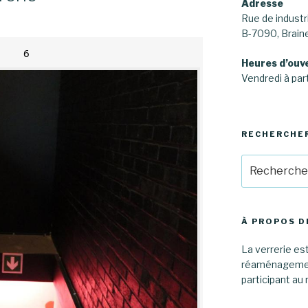
Adresse
Rue de industri
B-7090, Brai
6
Heures d’ouv
Vendredi à part
RECHERCHE
Recherche
pour
:
À PROPOS D
La verrerie est
réaménagement
participant au 