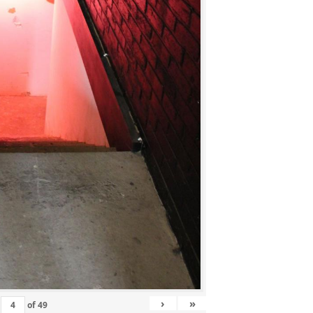
›
»
of
49