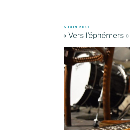
PUBLIÉ
5 JUIN 2017
LE
« Vers l’éphémers » 