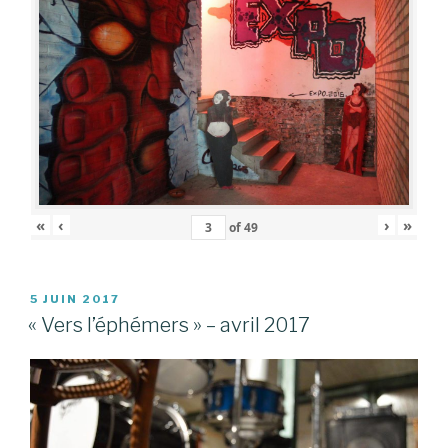
«
‹
›
»
of
49
PUBLIÉ
5 JUIN 2017
LE
« Vers l’éphémers » – avril 2017