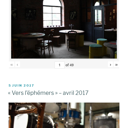
«
‹
›
»
of
49
PUBLIÉ
5 JUIN 2017
LE
« Vers l’éphémers » – avril 2017