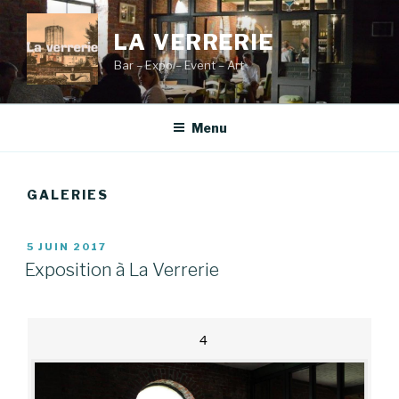
Aller
au
LA VERRERIE
contenu
Bar – Expo – Event – Art
principal
Menu
GALERIES
PUBLIÉ
5 JUIN 2017
LE
Exposition à La Verrerie
4