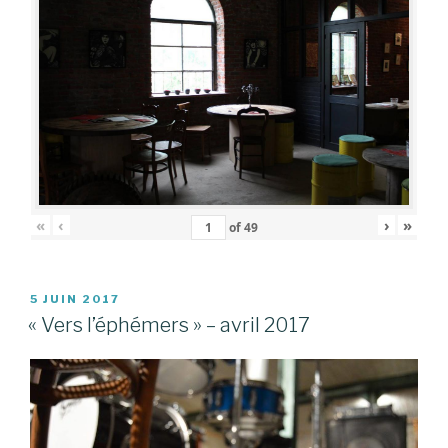
«
‹
›
»
of
49
PUBLIÉ
5 JUIN 2017
LE
« Vers l’éphémers » – avril 2017