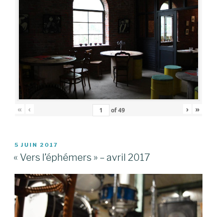
«
‹
›
»
of
49
PUBLIÉ
5 JUIN 2017
LE
« Vers l’éphémers » – avril 2017