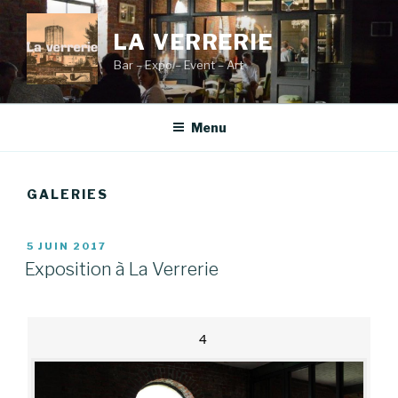
Aller
au
LA VERRERIE
contenu
Bar – Expo – Event – Art
principal
Menu
GALERIES
PUBLIÉ
5 JUIN 2017
LE
Exposition à La Verrerie
4